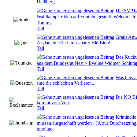
Uetliberg
Die SVP hat
Wahlkampf Video auf Youtube gestellt. Welcome t
0 Bewertung(en) - 0 von 5 durchschnittlich
Tommy
Tell
Gratis Anw
0 Bewertung(en) - 0 von 5 durchschnittlich
Asylanten! Ein Unfassbarer Blödsinn!
Tell
Das Kuckuc
0 Bewertung(en) - 0 von 5 durchschnittlich
aus dem Bundesrat Nest > Eveline Widmer-Schlump
Tell
Was heisst
0 Bewertung(en) - 0 von 5 durchschnittlich
sind die schlechten Verlierer...
Tell
Die NO Bill
0 Bewertung(en) - 0 von 5 durchschnittlich
kommt vors Volk
Tell
Kriminelle
0 Bewertung(en) - 0 von 5 durchschnittlich
müssen ausgeschafft werden - JA zur Durchsetzungs 
topolino