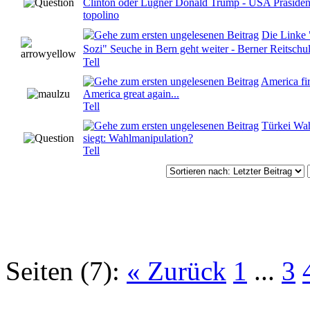
0 Bewertung(en) - 0 von 5 durchschnittlich
Clinton oder Lügner Donald Trump - USA Präsiden
topolino
Die Linke
0 Bewertung(en) - 0 von 5 durchschnittlich
Sozi" Seuche in Bern geht weiter - Berner Reitschule
Tell
America fir
0 Bewertung(en) - 0 von 5 durchschnittlich
America great again...
Tell
Türkei Wa
0 Bewertung(en) - 0 von 5 durchschnittlich
siegt: Wahlmanipulation?
Tell
Seiten (7):
« Zurück
1
...
3