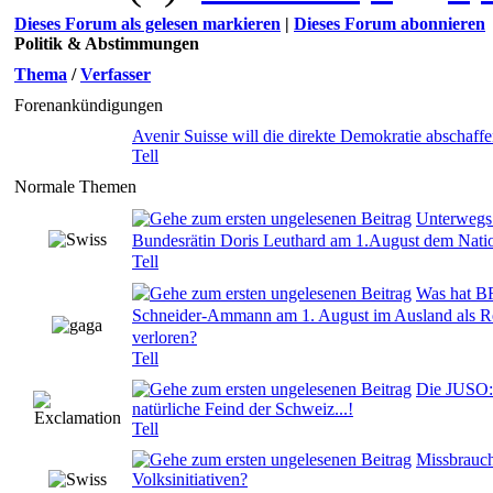
Dieses Forum als gelesen markieren
|
Dieses Forum abonnieren
Politik & Abstimmungen
Thema
/
Verfasser
Forenankündigungen
Avenir Suisse will die direkte Demokratie abschaffe
Tell
Normale Themen
Unterwegs
0 Bewertung(en) - 0 von 5 durchschnittlich
Bundesrätin Doris Leuthard am 1.August dem Natio
Tell
Was hat B
Schneider-Ammann am 1. August im Ausland als R
0 Bewertung(en) - 0 von 5 durchschnittlich
verloren?
Tell
Die JUSO:
0 Bewertung(en) - 0 von 5 durchschnittlich
natürliche Feind der Schweiz...!
Tell
Missbrauc
0 Bewertung(en) - 0 von 5 durchschnittlich
Volksinitiativen?