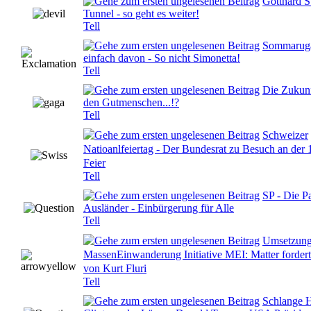
Gotthard S
0 Bewertung(en) - 0 von 5 durchschnittlich
Tunnel - so geht es weiter!
Tell
Sommaruga
0 Bewertung(en) - 0 von 5 durchschnittlich
einfach davon - So nicht Simonetta!
Tell
Die Zukunf
0 Bewertung(en) - 0 von 5 durchschnittlich
den Gutmenschen...!?
Tell
Schweizer
Natioanlfeiertag - Der Bundesrat zu Besuch an der
0 Bewertung(en) - 0 von 5 durchschnittlich
Feier
Tell
SP - Die Pa
0 Bewertung(en) - 0 von 5 durchschnittlich
Ausländer - Einbürgerung für Alle
Tell
Umsetzun
MassenEinwanderung Initiative MEI: Matter fordert 
0 Bewertung(en) - 0 von 5 durchschnittlich
von Kurt Fluri
Tell
Schlange H