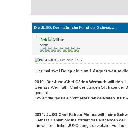
0 Bewertung(en) - 0 im Durchschnitt
1
2
3
4
5
Die JUSO: Der natürliche Feind der Schweiz...!
Tell
Admin
01.08.2015, 13:17
Hier mal zwei Beispiele zum 1.August warum di
2010: Der Juso-Chef Cédric Wermuth will den 1
Gemäss Wermuth, Chef der Jungen SP, habe der Bun
gedient.
Soweit die radikale Sicht eines fehlgeleiteten JUOS
2014: JUSO-Chef Fabian Molina will keine Schw
Gemäss Fabian Molina fördert das aufhängen der Sch
Ein weiterer linker JUSO Jungsozi welcher vor laut