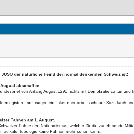
e JUSO der natürliche Feind der normal denkenden Schweiz ist:
. August abschaffen.
desbrief von Anfang August 1291 nichts mit Demokratie zu tun und ha
-Ideologisten - sozusagen ein linker eher arbeitsscheuer Sozi durch und
eizer Fahnen am 1. August.
weizer Fahne den Nationalismus, welcher für die zunehmende Militaris
er radikaler Ideologie keine Fahnen mehr sehen kann...