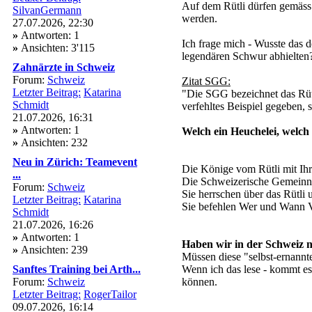
Auf dem Rütli dürfen gemäss 
SilvanGermann
werden.
27.07.2026, 22:30
»
Antworten: 1
Ich frage mich - Wusste das 
»
Ansichten: 3'115
legendären Schwur abhielten?
Zahnärzte in Schweiz
Forum:
Schweiz
Zitat SGG:
Letzter Beitrag:
Katarina
"Die SGG bezeichnet das Rüt
Schmidt
verfehltes Beispiel gegeben,
21.07.2026, 16:31
»
Antworten: 1
Welch ein Heuchelei, welch
»
Ansichten: 232
Neu in Zürich: Teamevent
Die Könige vom Rütli mit Ih
...
Die Schweizerische Gemeinnüt
Forum:
Schweiz
Sie herrschen über das Rütli 
Letzter Beitrag:
Katarina
Sie befehlen Wer und Wann V
Schmidt
21.07.2026, 16:26
»
Antworten: 1
Haben wir in der Schweiz n
»
Ansichten: 239
Müssen diese "selbst-ernannt
Sanftes Training bei Arth...
Wenn ich das lese - kommt es
Forum:
Schweiz
können.
Letzter Beitrag:
RogerTailor
09.07.2026, 16:14