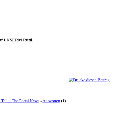
uf UNSERM Rütli.
 Tell :: The Portal News
-
Antworten
(1)