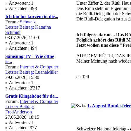
»
Antworten: 1
Unter Ziffer 2. der Rütli Hau
»
Ansichten: 398
Das Rütli steht im Eigentum 
die Rütli-Delegation der Sch
Ich bin for kurzem in die...
Die Rütli-Delegation ist zust
Forum:
Schweiz
Letzter Beitrag:
Katarina
Schmidt
Ich folgere daraus - Das Rü
03.07.2026, 11:09
Folglich gehört das Rütli
»
Antworten: 1
Jetzt wollen uns diese "Fr
»
Ansichten: 494
AUF DEM RÜTLI, DAS 
Samsung TV - Wie öffne
Meiner Meinung nach wieder
ic...
Forum:
Internet & Computer
Letzter Beitrag:
LuanaMiller
cu Tell
29.05.2026, 15:30
»
Antworten: 1
»
Ansichten: 2'317
Gratis Klingeltöne für da...
Forum:
Internet & Computer
1. August Bundesfeier
Letzter Beitrag:
FredAnderson
27.05.2026, 18:15
»
Antworten: 1
»
Ansichten: 977
Schweizer Nationalfeiertag - 