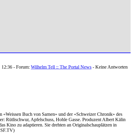
, 12:36 - Forum:
Wilhelm Tell :: The Portal News
- Keine Antworten
dem «Weissen Buch von Sarnen» und der «Schweizer Chronik» des
ler: Rütlischwur, Apfelschuss, Hohle Gasse. Produzent Albert Kälin
as Kino zu adaptieren. Sie drehten an Originalschauplätzen in
t:SF.TV)