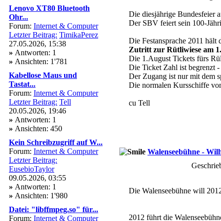
Lenovo XT80 Bluetooth
Die diesjährige Bundesfeier 
Ohr...
Der SBV feiert sein 100-Jähr
Forum:
Internet & Computer
Letzter Beitrag:
TimikaPerez
Die Festansprache 2011 hält 
27.05.2026, 15:38
Zutritt zur Rütliwiese am 1
»
Antworten: 1
Die 1.August Tickets fürs Rül
»
Ansichten: 1'781
Die Ticket Zahl ist begrenzt -
Kabellose Maus und
Der Zugang ist nur mit dem s
Tastat...
Die normalen Kursschiffe vom
Forum:
Internet & Computer
Letzter Beitrag:
Tell
cu Tell
20.05.2026, 19:46
»
Antworten: 1
»
Ansichten: 450
Kein Schreibzugriff auf W...
Forum:
Internet & Computer
Walenseebühne - Wilh
Letzter Beitrag:
Geschrie
EusebioTaylor
09.05.2026, 03:55
»
Antworten: 1
Die Walenseebühne will 2012 
»
Ansichten: 1'980
Datei: "libffmpeg.so" für...
2012 führt die Walenseebühn
Forum:
Internet & Computer