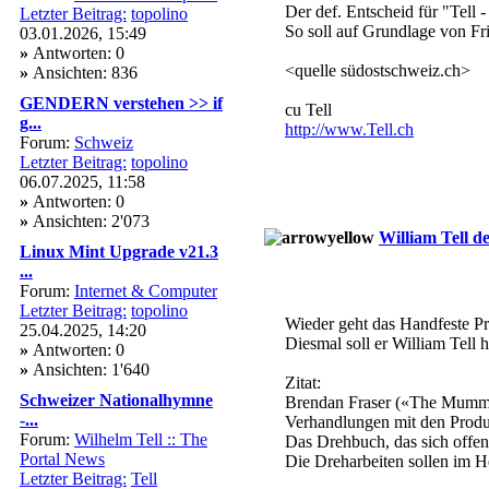
Der def. Entscheid für "Tell -
Letzter Beitrag:
topolino
So soll auf Grundlage von Fr
03.01.2026, 15:49
»
Antworten: 0
<quelle südostschweiz.ch>
»
Ansichten: 836
GENDERN verstehen >> if
cu Tell
g...
http://www.Tell.ch
Forum:
Schweiz
Letzter Beitrag:
topolino
06.07.2025, 11:58
»
Antworten: 0
»
Ansichten: 2'073
William Tell 
Linux Mint Upgrade v21.3
...
Forum:
Internet & Computer
Letzter Beitrag:
topolino
Wieder geht das Handfeste 
25.04.2025, 14:20
Diesmal soll er William Tell 
»
Antworten: 0
»
Ansichten: 1'640
Zitat:
Schweizer Nationalhymne
Brendan Fraser («The Mummy»
-...
Verhandlungen mit den Produ
Forum:
Wilhelm Tell :: The
Das Drehbuch, das sich offen
Portal News
Die Dreharbeiten sollen im H
Letzter Beitrag:
Tell