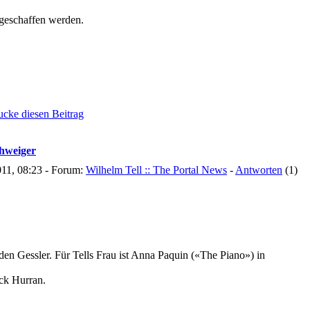
 geschaffen werden.
chweiger
011, 08:23 - Forum:
Wilhelm Tell :: The Portal News
-
Antworten
(1)
 Gessler. Für Tells Frau ist Anna Paquin («The Piano») in
ick Hurran.