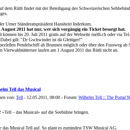
auf dem Rütli findet mit der Beteiligung des Schweizerischen Sehbehin
iges.
der Urner Ständeratspräsident Hansheiri Inderkum.
. August 2011 hat nur, wer sich vorgängig ein Ticket besorgt hat.
i können bis 20. Juli 2011 gratis auf der Webseite ruetli.ch oder via T
 Dabei gilt: "Dr Gschwinder ist dä Gleitiger!"
peziellen Pendelschiff ab Brunnen möglich oder über den Fussweg ab S
 Vierwaldstättersee laufen am 1.August 2011 das Rütli nicht an.
elm Tell das Musical
ben von:
Tell
- 12.05.2011, 08:00 - Forum:
Wilhelm Tell :: The Portal 
«Tell – das Musical» auf die Seebühne bringen.
e das Musical Tell auf. So plant es zumindest TSW Musical AG.