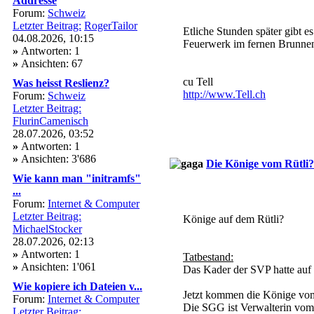
Addresse
Forum:
Schweiz
Letzter Beitrag:
RogerTailor
Etliche Stunden später gibt 
04.08.2026, 10:15
Feuerwerk im fernen Brunnen
»
Antworten: 1
»
Ansichten: 67
cu Tell
Was heisst Reslienz?
http://www.Tell.ch
Forum:
Schweiz
Letzter Beitrag:
FlurinCamenisch
28.07.2026, 03:52
»
Antworten: 1
»
Ansichten: 3'686
Die Könige vom Rütli?
Wie kann man "initramfs"
...
Forum:
Internet & Computer
Letzter Beitrag:
Könige auf dem Rütli?
MichaelStocker
28.07.2026, 02:13
»
Antworten: 1
Tatbestand:
»
Ansichten: 1'061
Das Kader der SVP hatte auf 
Wie kopiere ich Dateien v...
Jetzt kommen die Könige vom
Forum:
Internet & Computer
Die SGG ist Verwalterin vom 
Letzter Beitrag: