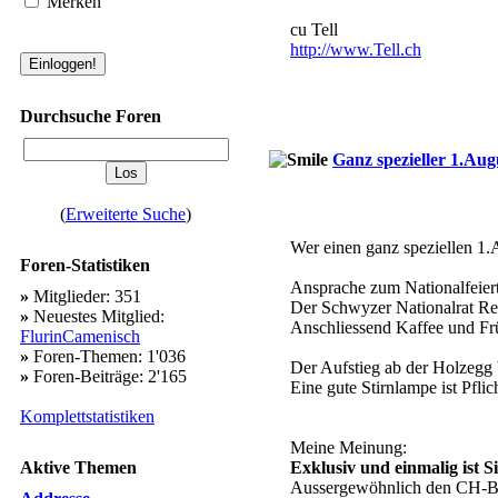
Merken
cu Tell
http://www.Tell.ch
Durchsuche Foren
Ganz spezieller 1.Au
(
Erweiterte Suche
)
Wer einen ganz speziellen 1.
Foren-Statistiken
Ansprache zum Nationalfeie
»
Mitglieder: 351
Der Schwyzer Nationalrat Re
»
Neuestes Mitglied:
Anschliessend Kaffee und Fr
FlurinCamenisch
»
Foren-Themen: 1'036
Der Aufstieg ab der Holzegg 
»
Foren-Beiträge: 2'165
Eine gute Stirnlampe ist Pfli
Komplettstatistiken
Meine Meinung:
Aktive Themen
Exklusiv und einmalig ist S
Aussergewöhnlich den CH-Bu