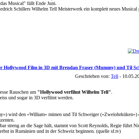
 das Musical" fällt Ende Juni.
iedrich Schillers Wilhelm Tell Meisterwerk ein komplett neues Musical
der Hollywood Film in 3D mit Brendan Fraser (Mummy) und Til S
Geschrieben von:
Tell
- 10.05.2
Presse Rauschen um
"Hollywood verfilmt Wilhelm Tell"
.
heiss und sogar in 3D verfilmt werden.
) wird den «William» mimen und Til Schweiger («Zweiohrküken») den
zenten.
bar streng an die Sage hält, stammt von Scott Reynolds, Regie führt N
erbst in Rumänien und in der Schweiz beginnen. (quelle sf.tv)