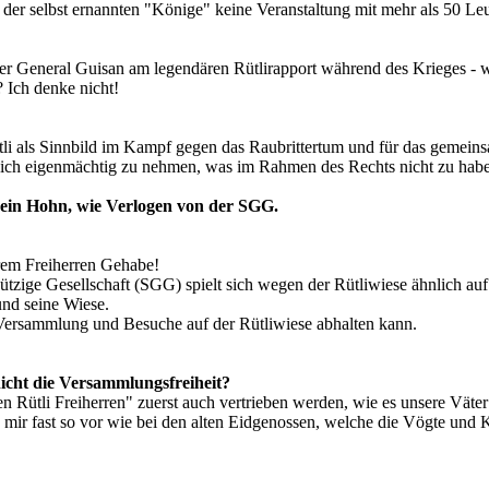
der selbst ernannten "Könige" keine Veranstaltung mit mehr als 50 Leu
der General Guisan am legendären Rütlirapport während des Krieges - w
 Ich denke nicht!
li als Sinnbild im Kampf gegen das Raubrittertum und für das gemein
 sich eigenmächtig zu nehmen, was im Rahmen des Rechts nicht zu habe
 ein Hohn, wie Verlogen von der SGG.
rem Freiherren Gehabe!
zige Gesellschaft (SGG) spielt sich wegen der Rütliwiese ähnlich auf
und seine Wiese.
ersammlung und Besuche auf der Rütliwiese abhalten kann.
icht die Versammlungsfreiheit?
en Rütli Freiherren" zuerst auch vertrieben werden, wie es unsere Väte
 mir fast so vor wie bei den alten Eidgenossen, welche die Vögte und 