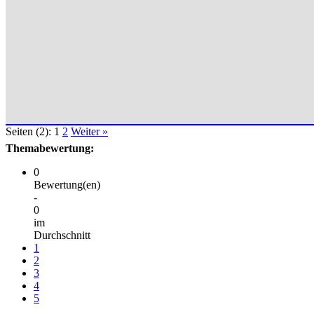
Seiten (2):
1
2
Weiter »
Themabewertung:
0
Bewertung(en)
-
0
im
Durchschnitt
1
2
3
4
5