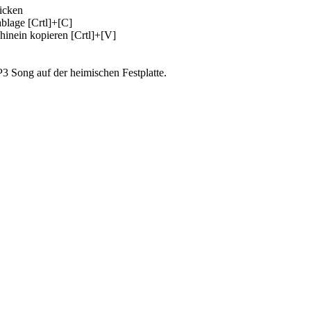
icken
blage [Crtl]+[C]
inein kopieren [Crtl]+[V]
 Song auf der heimischen Festplatte.