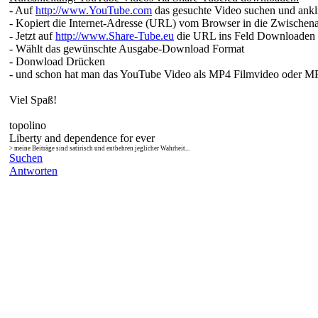
- Auf
http://www.YouTube.com
das gesuchte Video suchen und ankl
- Kopiert die Internet-Adresse (URL) vom Browser in die Zwischena
- Jetzt auf
http://www.Share-Tube.eu
die URL ins Feld Downloaden h
- Wählt das gewünschte Ausgabe-Download Format
- Donwload Drücken
- und schon hat man das YouTube Video als MP4 Filmvideo oder MP3
Viel Spaß!
topolino
Liberty and dependence for ever
> meine Beiträge sind satirisch und entbehren jeglicher Wahrheit...
Suchen
Antworten