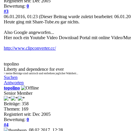
Registriert seit: Dec 2005
Bewertung:
0
#3
06.01.2016, 01:23
(Dieser Beitrag wurde zuletzt bearbeitet: 06.01.
Heute ging mit Share-Tube.eu gar nichts.
Also Google angeworfen...
Hier noch ein Youtube Video Download Portal mit online Video/Mu
http://www.clipconverter.cc/
topolino
Liberty and dependence for ever
> meine Beiträge sind satirisch und entbehren jeglicher Wahrheit...
Suchen
Antworten
topolino
Senior Member
Beiträge: 358
Themen: 169
Registriert seit: Dec 2005
Bewertung:
0
#4
08.02.2017, 12:28