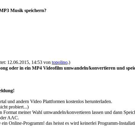
 MP3 Musik speichern?
itet: 12.06.2015, 14:53 von
topolino
.)
ng oder in ein MP4 Videofilm umwandeln/konvertieren und spei
eldung!
al und andern Video Plattformen kostenlos herunterladen.
ht probiert...)
ein Format meiner Wahl umwandeln/konvertieren lassen und dann Speic
oder AAC.
ne ein Online-Programm! das heisst es wird keinerlei Programm-Install