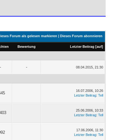
ieses Forum als gelesen markieren
|
Dieses Forum abonnieren
chten
Bewertung
Letzter Beitrag
[
auf
]
-
-
08.04.2015, 21:30
16.07.2006, 10:26
445
Letzter Beitrag
:
Tell
25.06.2006, 10:33
'403
Letzter Beitrag
:
Tell
17.06.2006, 11:30
992
Letzter Beitrag
:
Tell