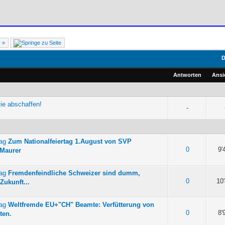
r »
D
Antworten
Ansi
tie abschaffen!
-
Zum Nationalfeiertag 1.August von SVP
n 5 durchschnittlich
0
9'
 Maurer
Fremdenfeindliche Schweizer sind dumm,
n 5 durchschnittlich
0
10
Zukunft...
Weltfremde EU+"CH" Beamte: Verfütterung von
n 5 durchschnittlich
0
8'
ten.