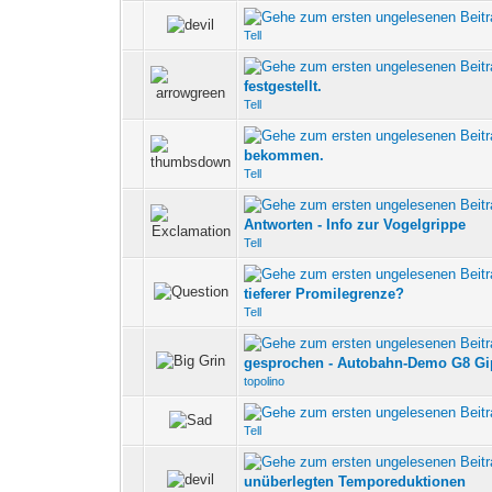
0 Bewertung(en) - 0 vo
Tell
0 Bewertung(en) - 0 vo
festgestellt.
Tell
0 Bewertung(en) - 0 vo
bekommen.
Tell
0 Bewertung(en) - 0 vo
Antworten - Info zur Vogelgrippe
Tell
0 Bewertung(en) - 0 vo
tieferer Promilegrenze?
Tell
0 Bewertung(en) - 0 vo
gesprochen - Autobahn-Demo G8 Gip
topolino
0 Bewertung(en) - 0 vo
Tell
0 Bewertung(en) - 0 vo
unüberlegten Temporeduktionen