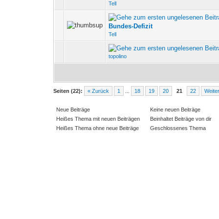
Tell
0 Bewertung(en) - 0 vo
Bundes-Defizit
Tell
0 Bewertung(en) - 0 vo
topolino
Seiten (22):
« Zurück
1
...
18
19
20
21
22
Weite
Neue Beiträge
Keine neuen Beiträge
Heißes Thema mit neuen Beiträgen
Beinhaltet Beiträge von dir
Heißes Thema ohne neue Beiträge
Geschlossenes Thema