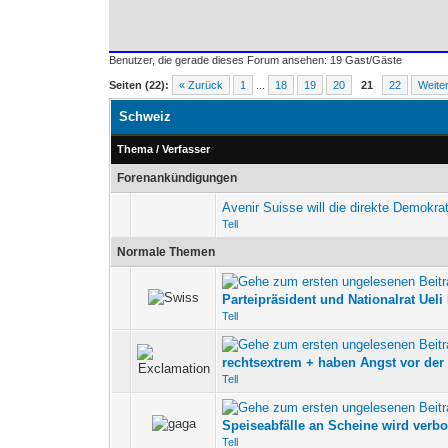
Benutzer, die gerade dieses Forum ansehen: 19 Gast/Gäste
Seiten (22):
« Zurück
1
...
18
19
20
21
22
Weite
Schweiz
Thema
/
Verfasser
Forenankündigungen
Avenir Suisse will die direkte Demokra
Tell
Normale Themen
0 Bewertung(en) - 0 vo
Parteipräsident und Nationalrat Ueli
Tell
0 Bewertung(en) - 0 vo
rechtsextrem + haben Angst vor der 
Tell
0 Bewertung(en) - 0 vo
Speiseabfälle an Scheine wird verbo
Tell