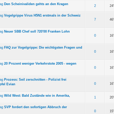
Den Scheinivaliden gehts an den Kragen
n 5 durchschnittlich
2
24
Vogelgrippe Virus H5N1 erstmals in der Schweiz
n 5 durchschnittlich
7
46
Neuer SBB Chef soll 720'00 Franken Lohn
n 5 durchschnittlich
0
16
FAQ zur Vogelgrippe: Die wichtigsten Fragen und
n 5 durchschnittlich
0
16
20 Prozent weniger Verkehrstote 2005 - wegen
n 5 durchschnittlich
0
16
Prozess: Seil zerschnitten - Polizist frei
n 5 durchschnittlich
0
16
fel Evian
Wild West: Bald Zustände wie in Amerika,
n 5 durchschnittlich
1
20
SVP fordert den sofortigen Abbruch der
n 5 durchschnittlich
0
15