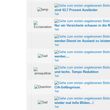
0 Bewertung(en) - 0 vo
sind 43,7 Prozent Ausländer
Tell
0 Bewertung(en) - 0 vo
Nur wir Versicherte schauen in die 
Tell
0 Bewertung(en) - 0 vo
werden Dienst im Ausland zu leiste
Tell
0 Bewertung(en) - 0 vo
werden....
Tell
0 Bewertung(en) - 0 vo
und techn. Tempo Reduktion
Tell
0 Bewertung(en) - 0 vo
CIA-Gefängnisse.
Tell
0 Bewertung(en) - 0 vo
wieder mal tolle Blüten...!
Tell