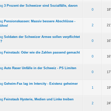
3 Prozent der Schweizer sind Sozialfälle, davon
n 5 durchschnittlich
0
18
Pensionskassen: Massiv bessere Abschlüsse -
n 5 durchschnittlich
2
21
Röhre!
Soldaten der Schweizer Armee sollen verpflichtet
n 5 durchschnittlich
0
16
n?
Feinstaub: Oder wie die Zahlen passend gemacht
n 5 durchschnittlich
0
16
Auto Raser Unfälle in der Schweiz - PS Limiten
n 5 durchschnittlich
0
17
Geheim-Fax lag im Intercity - Existenz geheimer
n 5 durchschnittlich
1
19
Feinstaub Hysterie, Medien und Linke treiben
n 5 durchschnittlich
2
24