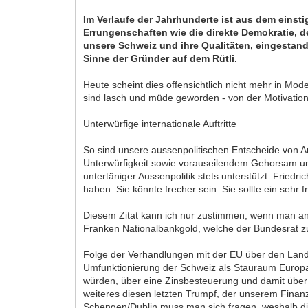
Im Verlaufe der Jahrhunderte ist aus dem eins
Errungenschaften wie die direkte Demokratie, d
unsere Schweiz und ihre Qualitäten, eingestande
Sinne der Gründer auf dem Rütli.
Heute scheint dies offensichtlich nicht mehr in Mo
sind lasch und müde geworden - von der Motivation,
Unterwürfige internationale Auftritte
So sind unsere aussenpolitischen Entscheide von 
Unterwürfigkeit sowie vorauseilendem Gehorsam u
untertäniger Aussenpolitik stets unterstützt. Fried
haben. Sie könnte frecher sein. Sie sollte ein sehr
Diesem Zitat kann ich nur zustimmen, wenn man an
Franken Nationalbankgold, welche der Bundesrat z
Folge der Verhandlungen mit der EU über den Landv
Umfunktionierung der Schweiz als Stauraum Europas.
würden, über eine Zinsbesteuerung und damit übe
weiteres diesen letzten Trumpf, der unserem Finanz
Schengen/Dublin muss man sich fragen, weshalb di