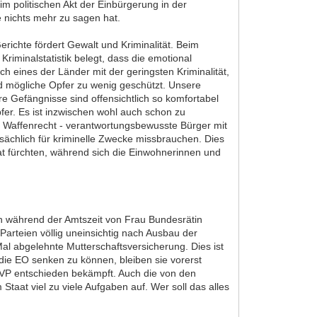
im politischen Akt der Einbürgerung in der
 nichts mehr zu sagen hat.
richte fördert Gewalt und Kriminalität. Beim
Kriminalstatistik belegt, dass die emotional
 eines der Länder mit der geringsten Kriminalität,
nd mögliche Opfer zu wenig geschützt. Unsere
e Gefängnisse sind offensichtlich so komfortabel
fer. Es ist inzwischen wohl auch schon zu
n Waffenrecht - verantwortungsbewusste Bürger mit
ächlich für kriminelle Zwecke missbrauchen. Dies
staat fürchten, während sich die Einwohnerinnen und
en während der Amtszeit von Frau Bundesrätin
Parteien völlig uneinsichtig nach Ausbau der
al abgelehnte Mutterschaftsversicherung. Dies ist
r die EO senken zu können, bleiben sie vorerst
VP entschieden bekämpft. Auch die von den
aat viel zu viele Aufgaben auf. Wer soll das alles