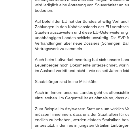
wird lediglich eine Abtretung von Souveränität an
bedeuten.
Auf Befehl der EU hat der Bundesrat willig Verha
Zahlungen in den Kohäsionsfonds der EU verabschi
Staaten auszuweiten und diese EU-Osterweiterung d
unabhängigen Landes schlicht unwürdig. Die SVP fo
Verhandlungen über neue Dossiers (Schengen, Bankk
Vertragswerk zu sammeln.
Auch beim Luftverkehrsvertrag hat sich unsere La
Leuenberger noch Dokumente unterzeichnet, worin d
im Ausland vertritt und nicht - wie es seit Jahren le
Staatsbürger sind keine Milchkühe
Auch im Innern unseres Landes geht es offensichtl
einzustehen. Im Gegenteil ist es oftmals so, dass
Zum Beispiel im Asylwesen: Statt uns um wirklich 
müssen hinnehmen, dass uns der Staat allein für de
endlich zu beheben, werden einfach Statistiken b
unterstützt, indem es in jüngsten Urteilen Einbürge