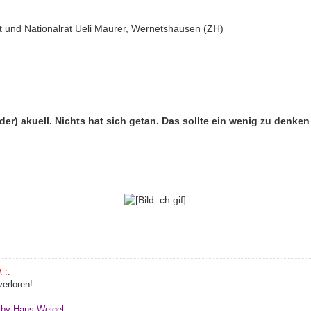
t und Nationalrat Ueli Maurer, Wernetshausen (ZH)
er) akuell. Nichts hat sich getan. Das sollte ein wenig zu denke
 :.
erloren!
" by Hans Weigel