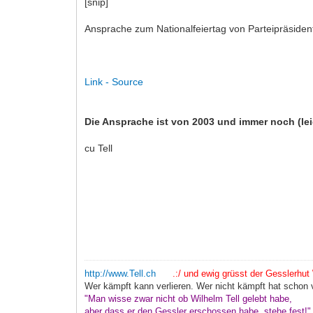
[snip]
Ansprache zum Nationalfeiertag von Parteipräsiden
Link - Source
Die Ansprache ist von 2003 und immer noch (leid
cu Tell
http://www.Tell.ch
.:/ und ewig grüsst der Gesslerhut \
Wer kämpft kann verlieren. Wer nicht kämpft hat schon v
"Man wisse zwar nicht ob Wilhelm Tell gelebt habe,
aber dass er den Gessler erschossen habe, stehe fest!