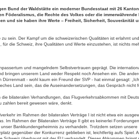
tigen Bund der Waldstätte ein moderner Bundesstaat mit 26 Kant
en Föderalismus, die Rechte des Volkes oder die immerwährende be
n und sie haben ihre Werte – Freiheit, Sicherheit, Souveränität u
de zu sein. Der Kampf um die schweizerischen Qualitäten ist erlahmt u
 für die Schweiz, ihre Qualitäten und Werte einzustehen, ist nichts me
Anpassertum und mangelndem Selbstvertrauen geprägt. Die internationa
nd bringen unserem Land weder Respekt noch Ansehen ein. Die ander
rich Dürrenmatt - wohl kaum ein Freund der SVP - hat einmal gesagt: „Ich
 freches Land sein, das die Auseinandersetzungen, das Gespräch nicht f
 die bilateralen Verhandlungen, das Flugverkehrsabkommen mit Deutsc
u zahlen bereit gewesen wäre, denkt.
erkehr im Rahmen der bilateralen Verträge I ist nicht etwa ein ausgew
 Im Rahmen der Bilateralen Verträge II gibt es keinerlei Forderungen 
r unser Bankkundengeheimnis zu verhandeln. Trotzdem setzen unsere
platz gegenüber der Konkurrenz geblieben ist, leichtfertig aufs Spie
e Schweiz überhaupt mit der EU verhandelt. Dieses Abkommen bringt u