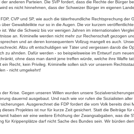
l der anderen Parteien. Die SVP fordert, dass die Rechte der Bürger be
wird es nicht hinnehmen, dass der Schweizer Bürger im eigenen Lande
h FDP, CVP und SP, wie auch die täterfreundliche Rechtsprechung der Ge
über Gewaltdelikte nur so in die Augen. Die vor kurzem veröffentlichte 
. War die Schweiz bis vor wenigen Jahren im internationalen Vergleich
hältnisse an. Kriminelle werden nicht mehr zur Rechenschaft gezogen u
szusprechen und an deren konsequentem Vollzug mangelt es auch. Unser
hreckt. Allzu oft entschuldigen wir Täter und vergessen darob die Op
och zu ahnden. Dafür werden - so beispielsweise im Entwurf zum neue
änkt, ohne dass man damit jene treffen würde, welche ihre Waffe tats
ist ein Recht, kein Privileg. Kriminelle sollen sich vor unserem Rechts
len - nicht umgekehrt!
in der Krise. Gegen unseren Willen wurden unsere Sozialversicherung
rung dauernd ausgebaut. Und nach wie vor rufen die Sozialisten aller 
sicherungen. Ausgerechnet die FDP fordert die vom Volk bereits drei M
ieses Projektes ist nur für kurze Zeit gesichert. Statt die Beiträge fü
Damit haben wir eine weitere Erhöhung der Zwangsabgaben, was die S
für Krippenplätze darf nicht Sache des Bundes sein. Wir bürden dem St