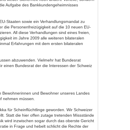
ch die Aufgabe des Bankkundengeheimnisses
n EU-Staaten sowie ein Verhandlungsmandat zu
 die Personenfreizügigkeit auf die 10 neuen EU-
ren. All diese Verhandlungen sind eines freien,
gkeit im Jahre 2009 alle weiteren bilateralen
inmal Erfahrungen mit dem ersten bilateralen
 aussen abzuwenden. Vielmehr hat Bundesrat
r einen Bundesrat der die Interessen der Schweiz
fenen Bewohnerinnen und Bewohner unseres Landes
Kauf nehmen müssen.
kka für Scheinflüchtlinge geworden. Wir Schweizer
t. Statt die hier offen zutage tretenden Missstände
k wird inzwischen sogar durch das oberste Gericht
ratie in Frage und hebelt schlicht die Rechte der