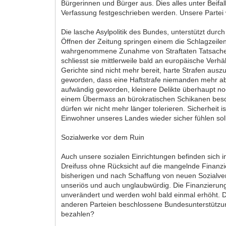
Bürgerinnen und Bürger aus. Dies alles unter Beifal
Verfassung festgeschrieben werden. Unsere Partei 
Die lasche Asylpolitik des Bundes, unterstützt durc
Öffnen der Zeitung springen einem die Schlagzeilen 
wahrgenommene Zunahme von Straftaten Tatsache ist
schliesst sie mittlerweile bald an europäische Ver
Gerichte sind nicht mehr bereit, harte Strafen au
geworden, dass eine Haftstrafe niemanden mehr absc
aufwändig geworden, kleinere Delikte überhaupt n
einem Übermass an bürokratischen Schikanen beschr
dürfen wir nicht mehr länger tolerieren. Sicherheit 
Einwohner unseres Landes wieder sicher fühlen sol
Sozialwerke vor dem Ruin
Auch unsere sozialen Einrichtungen befinden sich 
Dreifuss ohne Rücksicht auf die mangelnde Finanzie
bisherigen und nach Schaffung von neuen Sozialver
unseriös und auch unglaubwürdig. Die Finanzierung d
unverändert und werden wohl bald einmal erhöht. 
anderen Parteien beschlossene Bundesunterstützung 
bezahlen?