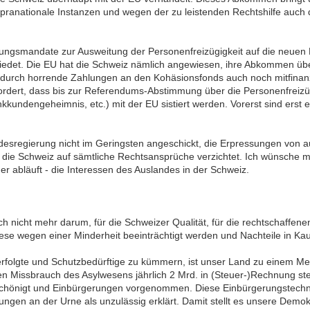
 supranationale Instanzen und wegen der zu leistenden Rechtshilfe au
ndlungsmandate zur Ausweitung der Personenfreizügigkeit auf die neue
edet. Die EU hat die Schweiz nämlich angewiesen, ihre Abkommen über
urch horrende Zahlungen an den Kohäsionsfonds auch noch mitfinanzie
rdert, dass bis zur Referendums-Abstimmung über die Personenfreizügi
undengeheimnis, etc.) mit der EU sistiert werden. Vorerst sind erst e
ndesregierung nicht im Geringsten angeschickt, die Erpressungen von
ie Schweiz auf sämtliche Rechtsansprüche verzichtet. Ich wünsche mi
ider abläuft - die Interessen des Auslandes in der Schweiz.
ich nicht mehr darum, für die Schweizer Qualität, für die rechtschaf
 diese wegen einer Minderheit beeinträchtigt werden und Nachteile in 
Verfolgte und Schutzbedürftige zu kümmern, ist unser Land zu einem Me
n Missbrauch des Asylwesens jährlich 2 Mrd. in (Steuer-)Rechnung stell
eschönigt und Einbürgerungen vorgenommen. Diese Einbürgerungstechni
rungen an der Urne als unzulässig erklärt. Damit stellt es unsere Demok