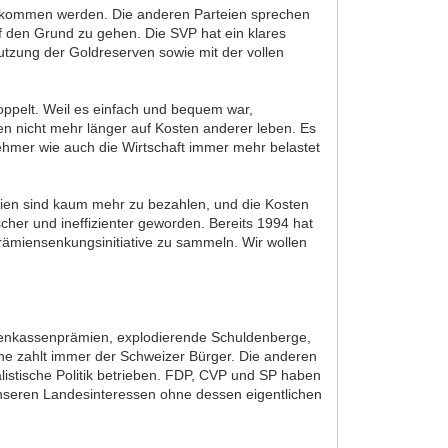
bekommen werden. Die anderen Parteien sprechen
 den Grund zu gehen. Die SVP hat ein klares
utzung der Goldreserven sowie mit der vollen
doppelt. Weil es einfach und bequem war,
fen nicht mehr länger auf Kosten anderer leben. Es
hmer wie auch die Wirtschaft immer mehr belastet
en sind kaum mehr zu bezahlen, und die Kosten
her und ineffizienter geworden. Bereits 1994 hat
Prämiensenkungsinitiative zu sammeln. Wir wollen
nkenkassenprämien, explodierende Schuldenberge,
che zahlt immer der Schweizer Bürger. Die anderen
istische Politik betrieben. FDP, CVP und SP haben
unseren Landesinteressen ohne dessen eigentlichen