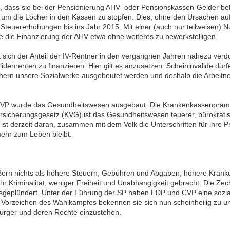
n, dass sie bei der Pensionierung AHV- oder Pensionskassen-Gelder 
um die Löcher in den Kassen zu stopfen. Dies, ohne den Ursachen auf
Steuererhöhungen bis ins Jahr 2015. Mit einer (auch nur teilweisen) N
ie Finanzierung der AHV etwa ohne weiteres zu bewerkstelligen.
hat sich der Anteil der IV-Rentner in den vergangnen Jahren nahezu ver
idenrenten zu finanzieren. Hier gilt es anzusetzen: Scheininvalide dür
rn unsere Sozialwerke ausgebeutet werden und deshalb die Arbeitne
 CVP wurde das Gesundheitswesen ausgebaut. Die Krankenkassenprämi
sicherungsgesetz (KVG) ist das Gesundheitswesen teuerer, bürokratisc
st derzeit daran, zusammen mit dem Volk die Unterschriften für ihre 
ehr zum Leben bleibt.
in Bern nichts als höhere Steuern, Gebühren und Abgaben, höhere Kra
hr Kriminalität, weniger Freiheit und Unabhängigkeit gebracht. Die Ze
sgeplündert. Unter der Führung der SP haben FDP und CVP eine sozial
n Vorzeichen des Wahlkampfes bekennen sie sich nun scheinheilig zu 
Bürger und deren Rechte einzustehen.