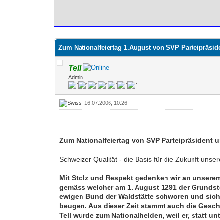
0 Bewertung(en) - 0 im Durchschnitt
1
2
3
4
5
Zum Nationalfeiertag 1.August von SVP Parteipräside
Tell
Admin
16.07.2006, 10:26
Zum Nationalfeiertag von SVP Parteipräsident u
Schweizer Qualität - die Basis für die Zukunft unse
Mit Stolz und Respekt gedenken wir an unserem
gemäss welcher am 1. August 1291 der Grundstei
ewigen Bund der Waldstätte schworen und sich
beugen. Aus dieser Zeit stammt auch die Gesch
Tell wurde zum Nationalhelden, weil er, statt u