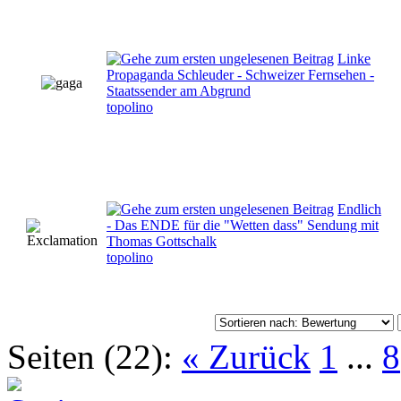
Linke
Propaganda Schleuder - Schweizer Fernsehen -
Staatssender am Abgrund
topolino
Endlich
- Das ENDE für die "Wetten dass" Sendung mit
Thomas Gottschalk
topolino
Seiten (22):
« Zurück
1
...
8