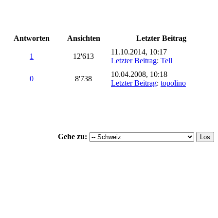
Antworten
Ansichten
Letzter Beitrag
11.10.2014, 10:17
1
12'613
Letzter Beitrag
:
Tell
10.04.2008, 10:18
0
8'738
Letzter Beitrag
:
topolino
Gehe zu: