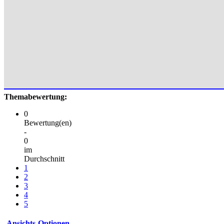
Themabewertung:
0
Bewertung(en)
-
0
im
Durchschnitt
1
2
3
4
5
Ansichts-Optionen