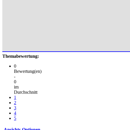
Themabewertung:
0
Bewertung(en)
-
0
im
Durchschnitt
1
2
3
4
5
Ansichts-Optionen