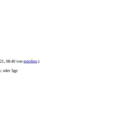
2021, 08:40 von
topolino
.)
v, oder 3gp