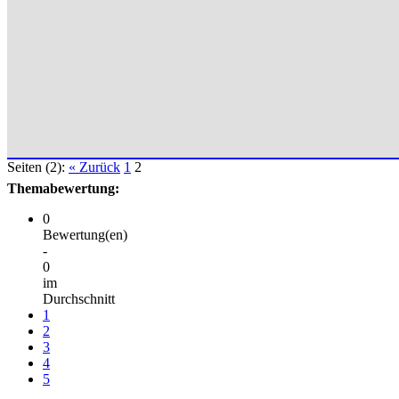
Seiten (2):
« Zurück
1
2
Themabewertung:
0
Bewertung(en)
-
0
im
Durchschnitt
1
2
3
4
5