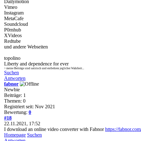
Dailymotion
Vimeo
Instagram
MetaCafe
Soundcloud
P0rnhub
XVideos
Redtube
und andere Webseiten
topolino
Liberty and dependence for ever
> meine Beiträge sind satirisch und entbehren jeglicher Wahrheit...
Suchen
Antworten
fabnor
Newbie
Beiträge: 1
Themen: 0
Registriert seit: Nov 2021
Bewertung:
0
#18
22.11.2021, 17:52
I download an online video converter with Fabnor
https://fabnor.com
Homepage
Suchen
Antworten