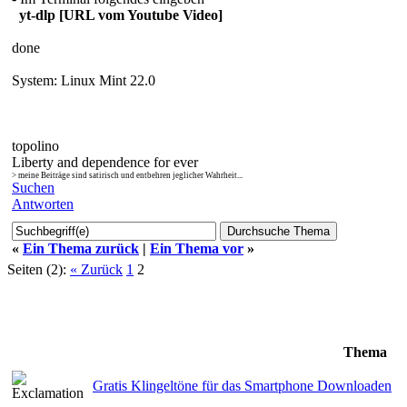
yt-dlp [URL vom Youtube Video]
done
System: Linux Mint 22.0
topolino
Liberty and dependence for ever
> meine Beiträge sind satirisch und entbehren jeglicher Wahrheit...
Suchen
Antworten
«
Ein Thema zurück
|
Ein Thema vor
»
Seiten (2):
« Zurück
1
2
Thema
Gratis Klingeltöne für das Smartphone Downloaden