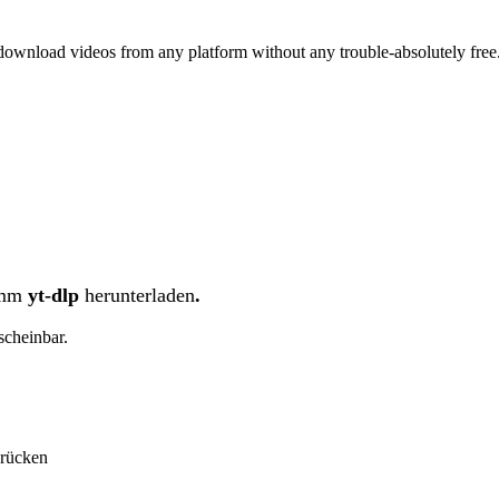
nload videos from any platform without any trouble-absolutely free. 
amm
yt-dlp
herunterladen
.
scheinbar.
drücken