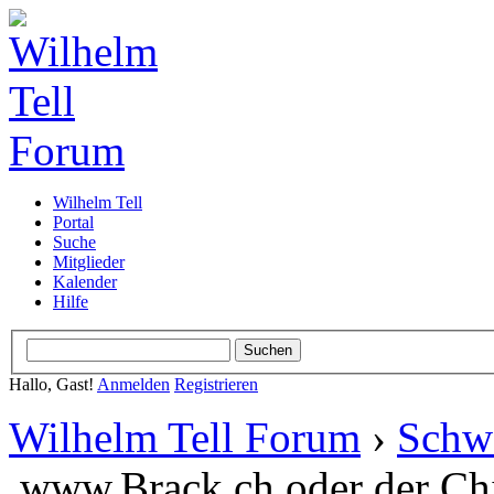
Wilhelm Tell
Portal
Suche
Mitglieder
Kalender
Hilfe
Hallo, Gast!
Anmelden
Registrieren
Wilhelm Tell Forum
›
Schw
www.Brack.ch oder der Chin