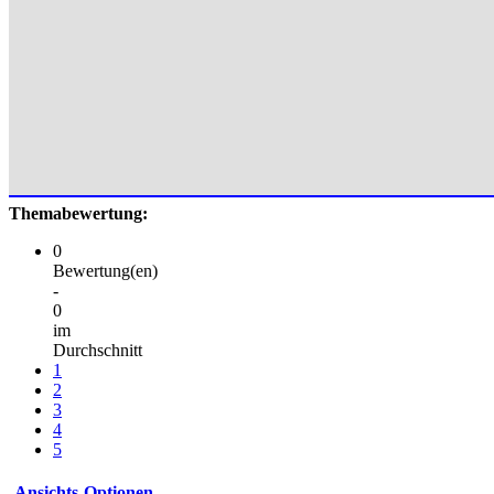
Themabewertung:
0
Bewertung(en)
-
0
im
Durchschnitt
1
2
3
4
5
Ansichts-Optionen