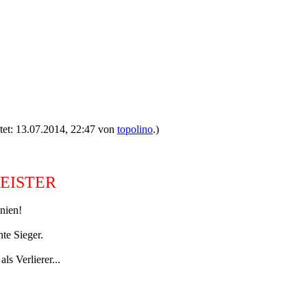
itet: 13.07.2014, 22:47 von
topolino
.)
EISTER
nien!
te Sieger.
s Verlierer...