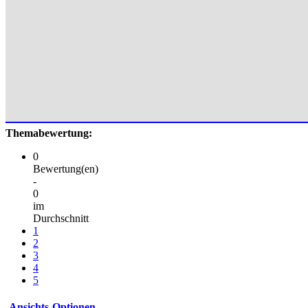
Themabewertung:
0
Bewertung(en)
-
0
im
Durchschnitt
1
2
3
4
5
Ansichts-Optionen