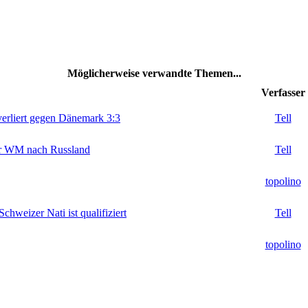
Möglicherweise verwandte Themen...
Verfasser
verliert gegen Dänemark 3:3
Tell
zur WM nach Russland
Tell
topolino
eizer Nati ist qualifiziert
Tell
topolino