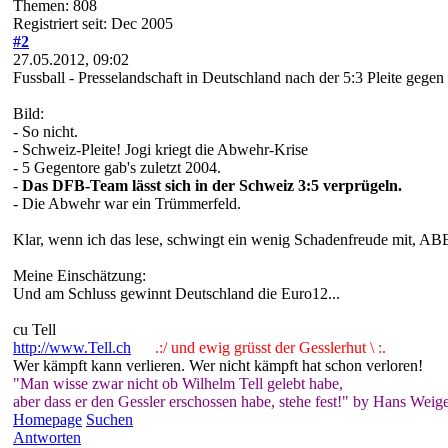
Themen: 808
Registriert seit: Dec 2005
#2
27.05.2012, 09:02
Fussball - Presselandschaft in Deutschland nach der 5:3 Pleite gege
Bild:
- So nicht.
- Schweiz-Pleite! Jogi kriegt die Abwehr-Krise
- 5 Gegentore gab's zuletzt 2004.
-
Das DFB-Team lässt sich in der Schweiz 3:5 verprügeln.
- Die Abwehr war ein Trümmerfeld.
Klar, wenn ich das lese, schwingt ein wenig Schadenfreude mit, A
Meine Einschätzung:
Und am Schluss gewinnt Deutschland die Euro12...
cu Tell
http://www.Tell.ch
.:/ und ewig grüsst der Gesslerhut \ :.
Wer kämpft kann verlieren. Wer nicht kämpft hat schon verloren!
"Man wisse zwar nicht ob Wilhelm Tell gelebt habe,
aber dass er den Gessler erschossen habe, stehe fest!" by Hans Weige
Homepage
Suchen
Antworten