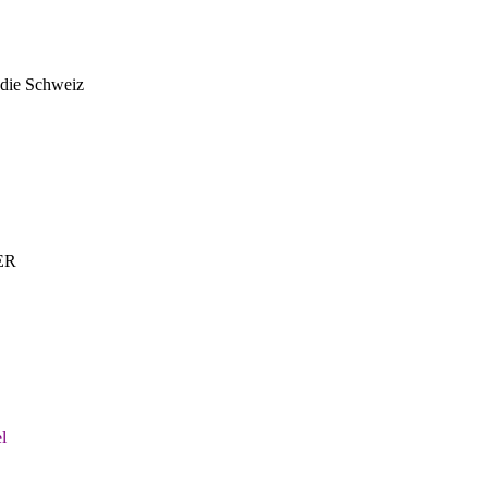
n die Schweiz
BER
l