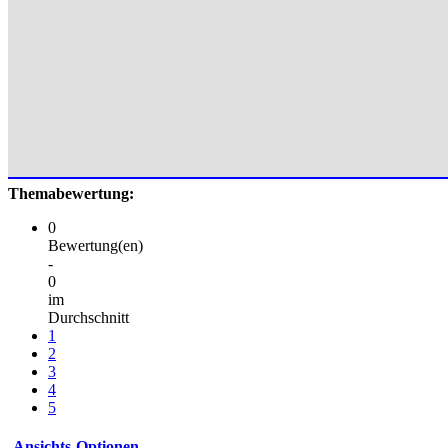
Themabewertung:
0
Bewertung(en)
-
0
im
Durchschnitt
1
2
3
4
5
Ansichts-Optionen