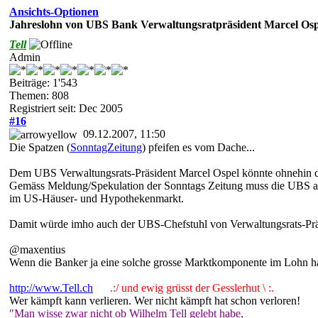
Ansichts-Optionen
Jahreslohn von UBS Bank Verwaltungsratpräsident Marcel Osp
Tell
Admin
Beiträge: 1'543
Themen: 808
Registriert seit: Dec 2005
#16
09.12.2007, 11:50
Die Spatzen (
SonntagZeitung
) pfeifen es vom Dache...
Dem UBS Verwaltungsrats-Präsident Marcel Ospel könnte ohnehin di
Gemäss Meldung/Spekulation der Sonntags Zeitung muss die UBS am 
im US-Häuser- und Hypothekenmarkt.
Damit würde imho auch der UBS-Chefstuhl von Verwaltungsrats-Präs
@maxentius
Wenn die Banker ja eine solche grosse Marktkomponente im Lohn hab
http://www.Tell.ch
.:/ und ewig grüsst der Gesslerhut \ :.
Wer kämpft kann verlieren. Wer nicht kämpft hat schon verloren!
"Man wisse zwar nicht ob Wilhelm Tell gelebt habe,