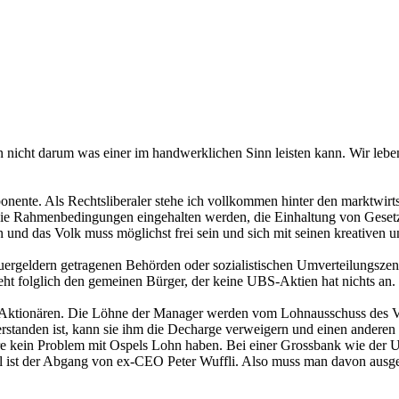
n nicht darum was einer im handwerklichen Sinn leisten kann. Wir leben 
nente. Als Rechtsliberaler stehe ich vollkommen hinter den marktwirts
ss die Rahmenbedingungen eingehalten werden, die Einhaltung von Geset
 und das Volk muss möglichst frei sein und sich mit seinen kreativen u
euergeldern getragenen Behörden oder sozialistischen Umverteilungszentr
ht folglich den gemeinen Bürger, der keine UBS-Aktien hat nichts an.
s Aktionären. Die Löhne der Manager werden vom Lohnausschuss des Ve
tanden ist, kann sie ihm die Decharge verweigern und einen anderen wä
e kein Problem mit Ospels Lohn haben. Bei einer Grossbank wie der U
piel ist der Abgang von ex-CEO Peter Wuffli. Also muss man davon au