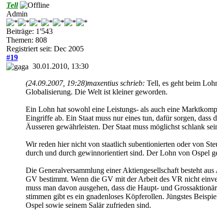
Tell
Admin
Beiträge: 1'543
Themen: 808
Registriert seit: Dec 2005
#19
30.01.2010, 13:30
(24.09.2007, 19:28)
maxentius schrieb:
Tell, es geht beim Loh
Globalisierung. Die Welt ist kleiner geworden.
Ein Lohn hat sowohl eine Leistungs- als auch eine Marktkompo
Eingriffe ab. Ein Staat muss nur eines tun, dafür sorgen, da
Äusseren gewährleisten. Der Staat muss möglichst schlank sein
Wir reden hier nicht von staatlich subentionierten oder von St
durch und durch gewinnorientiert sind. Der Lohn von Ospel ge
Die Generalversammlung einer Aktiengesellschaft besteht au
GV bestimmt. Wenn die GV mit der Arbeit des VR nicht einvers
muss man davon ausgehen, dass die Haupt- und Grossaktionär
stimmen gibt es ein gnadenloses Köpferollen. Jüngstes Beis
Ospel sowie seinem Salär zufrieden sind.