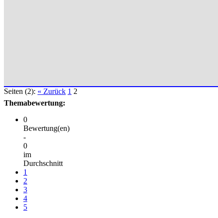
Seiten (2):
« Zurück
1
2
Themabewertung:
0
Bewertung(en)
-
0
im
Durchschnitt
1
2
3
4
5