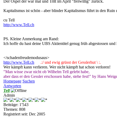
Der Ospel der war mal und Tritt im April "freiwillig" zurück.
Kapitalismus ist schön - aber blinder Kapitalismus führt in den Rui
cu Tell
http://www.Tell.ch
PS. Kleine Anmerkung am Rand:
Ich hoffe du hast deine UBS Aktientitel genug früh abgestossen und 
</schadenfreudemodusaus>
http://www.Tell.ch
.:/ und ewig grüsst der Gesslerhut \ :.
Wer kämpft kann verlieren. Wer nicht kämpft hat schon verloren!
"Man wisse zwar nicht ob Wilhelm Tell gelebt habe,
aber dass er den Gessler erschossen habe, stehe fest!" by Hans Weige
Homepage
Suchen
Antworten
Tell
Admin
Beiträge: 1'543
Themen: 808
Registriert seit: Dec 2005