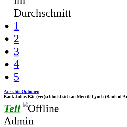
im
Durchschnitt
1
2
3
4
5
Ansichts-Optionen
Bank Julius Bär (ver)schluckt sich an Merrill Lynch (Bank of A
Tell
Admin