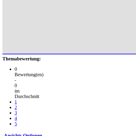
Themabewertung:
0
Bewertung(en)
-
0
im
Durchschnitt
1
2
3
4
5
Ansichts-Optionen