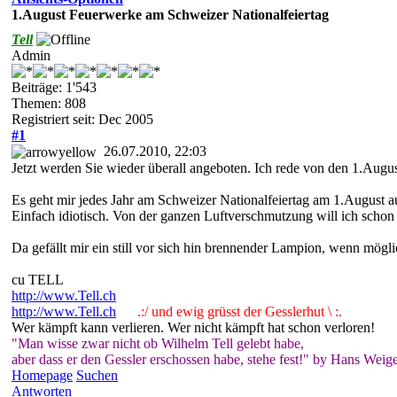
1.August Feuerwerke am Schweizer Nationalfeiertag
Tell
Admin
Beiträge: 1'543
Themen: 808
Registriert seit: Dec 2005
#1
26.07.2010, 22:03
Jetzt werden Sie wieder überall angeboten. Ich rede von den 1.Aug
Es geht mir jedes Jahr am Schweizer Nationalfeiertag am 1.August au
Einfach idiotisch. Von der ganzen Luftverschmutzung will ich schon 
Da gefällt mir ein still vor sich hin brennender Lampion, wenn mögl
cu TELL
http://www.Tell.ch
http://www.Tell.ch
.:/ und ewig grüsst der Gesslerhut \ :.
Wer kämpft kann verlieren. Wer nicht kämpft hat schon verloren!
"Man wisse zwar nicht ob Wilhelm Tell gelebt habe,
aber dass er den Gessler erschossen habe, stehe fest!" by Hans Weige
Homepage
Suchen
Antworten