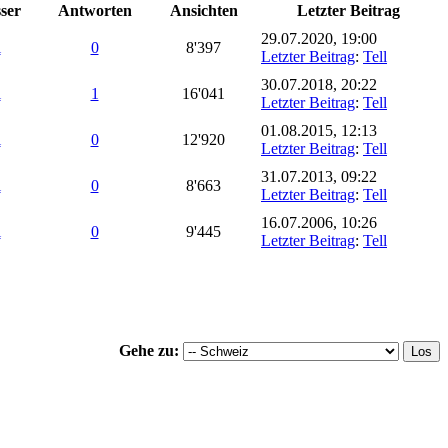
ser
Antworten
Ansichten
Letzter Beitrag
29.07.2020, 19:00
l
0
8'397
Letzter Beitrag
:
Tell
30.07.2018, 20:22
l
1
16'041
Letzter Beitrag
:
Tell
01.08.2015, 12:13
l
0
12'920
Letzter Beitrag
:
Tell
31.07.2013, 09:22
l
0
8'663
Letzter Beitrag
:
Tell
16.07.2006, 10:26
l
0
9'445
Letzter Beitrag
:
Tell
Gehe zu: