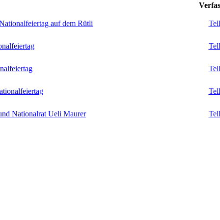
Verfas
ationalfeiertag auf dem Rütli
Tel
nalfeiertag
Tel
alfeiertag
Tel
tionalfeiertag
Tel
und Nationalrat Ueli Maurer
Tel