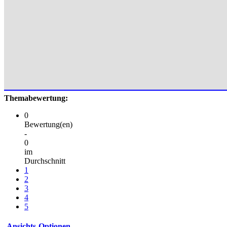
Themabewertung:
0
Bewertung(en)
-
0
im
Durchschnitt
1
2
3
4
5
Ansichts-Optionen