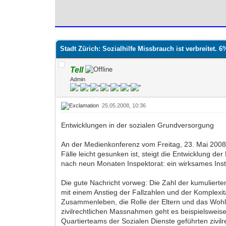
0 Bewertung(en) - 0 im Durchschnitt
1
2
3
4
5
Stadt Zürich: Sozialhilfe Missbrauch ist verbreitet. 
Tell
Admin
25.05.2008, 10:36
Entwicklungen in der sozialen Grundversorgung
An der Medienkonferenz vom Freitag, 23. Mai 2008, s
Fälle leicht gesunken ist, steigt die Entwicklung d
nach neun Monaten Inspektorat: ein wirksames Instr
Die gute Nachricht vorweg: Die Zahl der kumulierte
mit einem Anstieg der Fallzahlen und der Komplexitä
Zusammenleben, die Rolle der Eltern und das Wohl
zivilrechtlichen Massnahmen geht es beispielsweis
Quartierteams der Sozialen Dienste geführten zivil