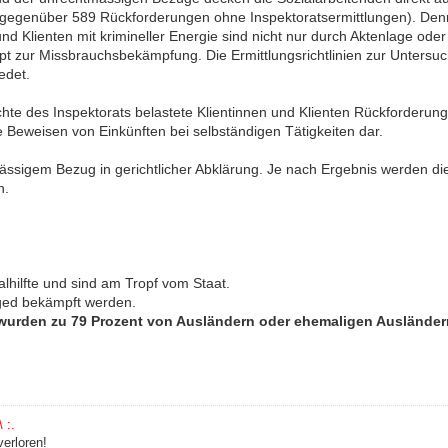
gegenüber 589 Rückforderungen ohne Inspektoratsermittlungen). Denn
und Klienten mit krimineller Energie sind nicht nur durch Aktenlage o
ept zur Missbrauchsbekämpfung. Die Ermittlungsrichtlinien zur Unter
edet.
ichte des Inspektorats belastete Klientinnen und Klienten Rückforderun
e Beweisen von Einkünften bei selbständigen Tätigkeiten dar.
mässigem Bezug in gerichtlicher Abklärung. Je nach Ergebnis werden di
n.
lhilfte und sind am Tropf vom Staat.
nged bekämpft werden.
wurden zu 79 Prozent von Ausländern oder ehemaligen Ausländer
 :.
erloren!