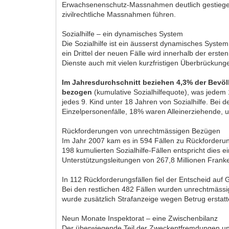
Erwachsenenschutz-Massnahmen deutlich gestiegen
zivilrechtliche Massnahmen führen.
Sozialhilfe – ein dynamisches System
Die Sozialhilfe ist ein äusserst dynamisches Sys
ein Drittel der neuen Fälle wird innerhalb der ers
Dienste auch mit vielen kurzfristigen Überbrückung
Im Jahresdurchschnitt beziehen 4,3% der Bevölk
bezogen
(kumulative Sozialhilfequote), was jedem 
jedes 9. Kind unter 18 Jahren von Sozialhilfe. Bei 
Einzelpersonenfälle, 18% waren Alleinerziehende,
Rückforderungen von unrechtmässigen Bezügen
Im Jahr 2007 kam es in 594 Fällen zu Rückforderun
198 kumulierten Sozialhilfe-Fällen entspricht dies
Unterstützungsleitungen von 267,8 Millionen Frank
In 112 Rückforderungsfällen fiel der Entscheid au
Bei den restlichen 482 Fällen wurden unrechtmässi
wurde zusätzlich Strafanzeige wegen Betrug erstatt
Neun Monate Inspektorat – eine Zwischenbilanz
Der überwiegende Teil der Zweckentfremdungen und 