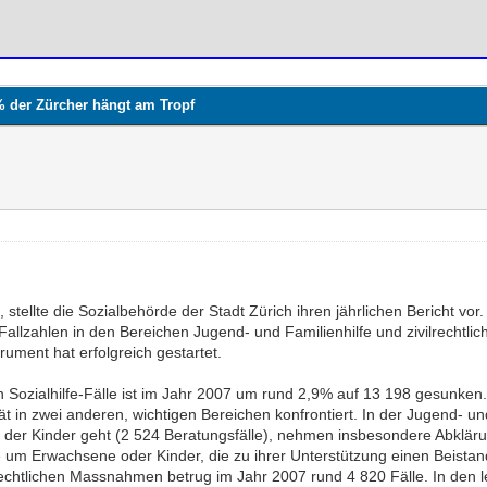
6% der Zürcher hängt am Tropf
tellte die Sozialbehörde der Stadt Zürich ihren jährlichen Bericht vor. 
er Fallzahlen in den Bereichen Jugend- und Familienhilfe und zivilrech
ument hat erfolgreich gestartet.
n Sozialhilfe-Fälle ist im Jahr 2007 um rund 2,9% auf 13 198 gesunken.
t in zwei anderen, wichtigen Bereichen konfrontiert. In der Jugend- und
 der Kinder geht (2 524 Beratungsfälle), nehmen insbesondere Abklär
e um Erwachsene oder Kinder, die zu ihrer Unterstützung einen Beista
rechtlichen Massnahmen betrug im Jahr 2007 rund 4 820 Fälle. In den l