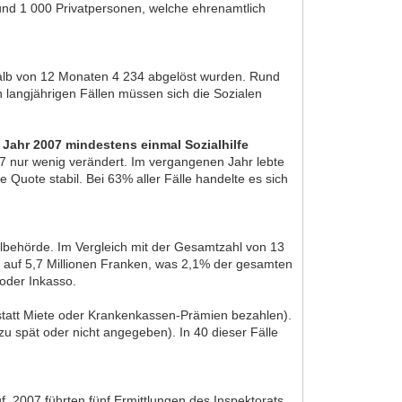
nd 1 000 Privatpersonen, welche ehrenamtlich
halb von 12 Monaten 4 234 abgelöst wurden. Rund
n langjährigen Fällen müssen sich die Sozialen
 Jahr 2007 mindestens einmal Sozialhilfe
007 nur wenig verändert. Im vergangenen Jahr lebte
e Quote stabil. Bei 63% aller Fälle handelte es sich
albehörde. Im Vergleich mit der Gesamtzahl von 13
ch auf 5,7 Millionen Franken, was 2,1% der gesamten
 oder Inkasso.
 statt Miete oder Krankenkassen-Prämien bezahlen).
u spät oder nicht angegeben). In 40 dieser Fälle
 2007 führten fünf Ermittlungen des Inspektorats