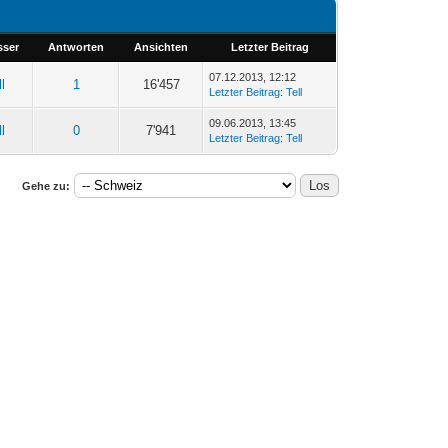
sser
Antworten
Ansichten
Letzter Beitrag
07.12.2013, 12:12
ll
1
16'457
Letzter Beitrag
:
Tell
09.06.2013, 13:45
ll
0
7'941
Letzter Beitrag
:
Tell
Gehe zu: