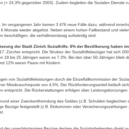
 (+ 24,3% gegenüber 2003). Zudem begleiten die Sozialen Dienste ru
tem. Im vergangenen Jahr kamen 3 476 neue Fälle dazu, während inner
ten 6 Monate wieder abgelöst. Neben einem hohen Fallbestand und viele
en beschäftigen, die verhältnismässig aufwändig sind.
erung der Stadt Zürich Sozialhilfe. 6% der Bevölkerung haben im
17. Zürcher entspricht. Die Struktur der Sozialhilfebezüger hat sich 2
den 18 bis 25 Jährigen waren es 7,3%. Bei den über 50-Jährigen blieb di
 und 12% waren Paare mit Kindern.
gen von Sozialhilfeleistungen durch die Einzelfallkommission der Sozi
 einer Missbrauchsquote von 4,5%. Der Rückforderungsanteil beläuft si
en entspricht. Die Rückerstattungen erfolgen über Leistungskürzungen
f Grund einer Zweckentfremdung des Geldes (z.B. Schulden begleichen
ge Bezüge festgestellt (z.B. Einkommen oder Versicherungszahlungen z
et.
der unrechtmässigen Bezüge decken die Sozialarbeitenden direkt auf.