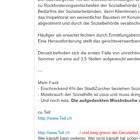
zu Rückforderungsentscheiden der Sozialbehörde (
Bedürfnis der Sozialarbeitenden, denn Klientinnen 
das Inspektorat ein wesentlicher Baustein im Konz
abgestimmt und durch die Sozialbehörde verabschi
Häufiger als erwartet fechten durch Ermittlungsber
Eine Herausforderung stellt das gerichtsverwertbar
Derzeit befinden sich die ersten Fälle von unrecht
Sommer um eine auf 3,5 Stellen aufgestockt werde
---
Mein Fazit:
- Erschreckend 6% der StadtZürcher beziehen Sozia
- Missbrauch der Sozialhilfe ist usus und muss dri
- Und noch was:
Die aufgedeckten Missbräuche 
cu Tell
http://www.Tell.ch
http://www.Tell.ch
.:/ und ewig grüsst der Gesslerhut \
Wer kämpft kann verlieren. Wer nicht kämpft hat schon v