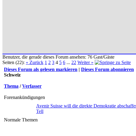
Benutzer, die gerade dieses Forum ansehen: 76 Gast/Gäste
Seiten (22):
« Zurück
1
2
3
4
5
6
...
22
Weiter »
Dieses Forum als gelesen markieren
|
Dieses Forum abonnieren
Schweiz
Thema
/
Verfasser
Forenankündigungen
Avenir Suisse will die direkte Demokratie abschaffe
Tell
Normale Themen