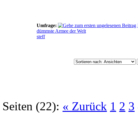
Umfrage:
dümmste Armee der Welt
steff
Seiten (22):
« Zurück
1
2
3