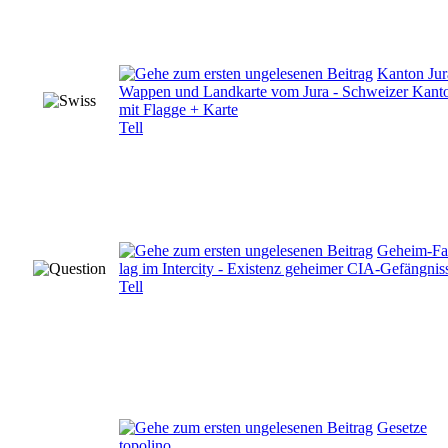
Kanton Jur
Wappen und Landkarte vom Jura - Schweizer Kant
mit Flagge + Karte
Tell
Geheim-F
lag im Intercity - Existenz geheimer CIA-Gefängnis
Tell
Gesetze
topolino