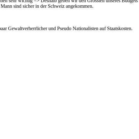
en sehr wichtig => Deshalb geben wir den Grossteil unseres Budgets 
2 Mann sind sicher in der Schweiz angekommen.
paar Gewaltverherrlicher und Pseudo Nationalisten auf Staatskosten.