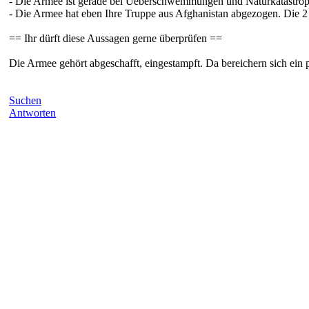
- Die Armee ist gerade bei Ueberschwemmungen und Naturkatastroph
- Die Armee hat eben Ihre Truppe aus Afghanistan abgezogen. Die 
== Ihr dürft diese Aussagen gerne überprüfen ==
Die Armee gehört abgeschafft, eingestampft. Da bereichern sich ein 
Suchen
Antworten