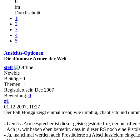
0
im
Durchschnitt
1
2
3
4
5
Ansichts-Optionen
Die dümmste Armee der Welt
steff
Newbie
Beiträge: 1
Themen: 1
Registriert seit: Dec 2007
Bewertung:
0
#1
01.12.2007, 11:27
Der Fall Höngg zeigt einmal mehr, wie unfähig, chaotisch und dumm
- Gemäss Armeesprecher ist dieser geistesgestörte Irre, der auf offe
- Ach ja, wir haben eben bemerkt, dass in dieser RS noch eine Pist
- Ja, manchmal werden auch Prostituierte zu Abschlussfeiern eingela