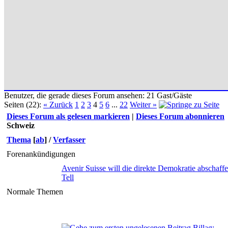
Benutzer, die gerade dieses Forum ansehen: 21 Gast/Gäste
Seiten (22):
« Zurück
1
2
3
4
5
6
...
22
Weiter »
Dieses Forum als gelesen markieren
|
Dieses Forum abonnieren
Schweiz
Thema
[
ab
]
/
Verfasser
Forenankündigungen
Avenir Suisse will die direkte Demokratie abschaff
Tell
Normale Themen
Billag: