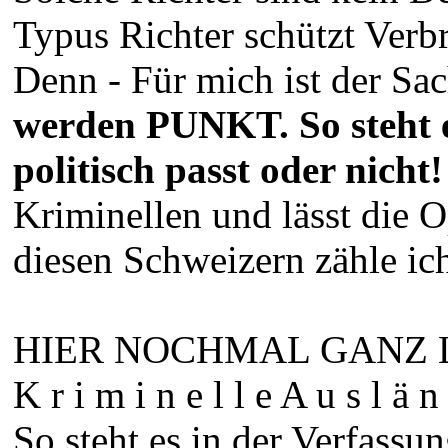
Typus Richter schützt Verb
Denn - Für mich ist der Sac
werden PUNKT. So steht e
politisch passt oder nicht!
Kriminellen und lässt die 
diesen Schweizern zähle ich
HIER NOCHMAL GANZ LAN
K r i m i n e l l e A u s l ä n 
So steht es in der Verfassun