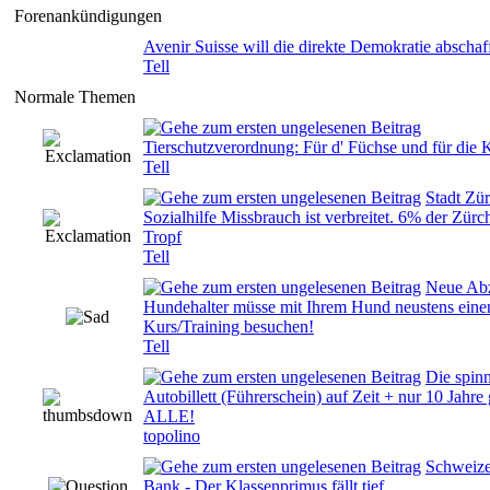
Forenankündigungen
Avenir Suisse will die direkte Demokratie abschaf
Tell
Normale Themen
0 Bewertung(en) - 0 von 5 durchschnittlich
Tierschutzverordnung: Für d' Füchse und für die 
Tell
Stadt Zür
Sozialhilfe Missbrauch ist verbreitet. 6% der Zür
0 Bewertung(en) - 0 von 5 durchschnittlich
Tropf
Tell
Neue Ab
Hundehalter müsse mit Ihrem Hund neustens eine
0 Bewertung(en) - 0 von 5 durchschnittlich
Kurs/Training besuchen!
Tell
Die spinn
Autobillett (Führerschein) auf Zeit + nur 10 Jahre 
0 Bewertung(en) - 0 von 5 durchschnittlich
ALLE!
topolino
Schweiz
0 Bewertung(en) - 0 von 5 durchschnittlich
Bank - Der Klassenprimus fällt tief ...