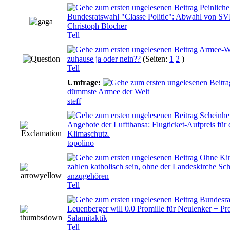
Peinliche
Bundesratswahl "Classe Politic": Abwahl von SV
0 Bewertung(en) - 0 von 5 durchschnittlich
Christoph Blocher
Tell
Armee-W
0 Bewertung(en) - 0 von 5 durchschnittlich
zuhause ja oder nein??
(Seiten:
1
2
)
Tell
Umfrage:
0 Bewertung(en) - 0 von 5 durchschnittlich
dümmste Armee der Welt
steff
Scheinhei
Angebote der Luftthansa: Flugticket-Aufpreis für
0 Bewertung(en) - 0 von 5 durchschnittlich
Klimaschutz.
topolino
Ohne Kir
zahlen katholisch sein, ohne der Landeskirche Sc
0 Bewertung(en) - 0 von 5 durchschnittlich
anzugehören
Tell
Bundesra
Leuenberger will 0.0 Promille für Neulenker + Pro
0 Bewertung(en) - 0 von 5 durchschnittlich
Salamitaktik
Tell