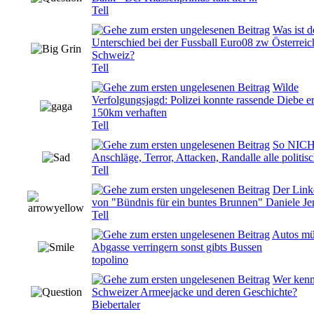
Tell
Was ist d
Unterschied bei der Fussball Euro08 zw Österreic
0 Bewertung(en) - 0 von 5 durchschnittlich
Schweiz?
Tell
Wilde
Verfolgungsjagd: Polizei konnte rassende Diebe er
0 Bewertung(en) - 0 von 5 durchschnittlich
150km verhaften
Tell
So NIC
0 Bewertung(en) - 0 von 5 durchschnittlich
Anschläge, Terror, Attacken, Randalle alle politisc
Tell
Der Link
0 Bewertung(en) - 0 von 5 durchschnittlich
von "Bündnis für ein buntes Brunnen" Daniele Jen
Tell
Autos mü
0 Bewertung(en) - 0 von 5 durchschnittlich
Abgasse verringern sonst gibts Bussen
topolino
Wer kennt
0 Bewertung(en) - 0 von 5 durchschnittlich
Schweizer Armeejacke und deren Geschichte?
Biebertaler