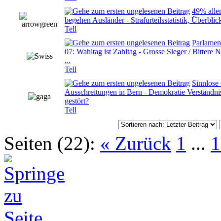
49% aller
0 Bewertung(en) - 0 von 5 durchschnittlich
begehen Ausländer - Strafurteilsstatistik, Überblic
Tell
Parlamen
07: Wahltag ist Zahltag - Grosse Sieger / Bittere N
0 Bewertung(en) - 0 von 5 durchschnittlich
...
Tell
Sinnlose
Ausschreitungen in Bern - Demokratie Verständni
0 Bewertung(en) - 0 von 5 durchschnittlich
gestört?
Tell
Seiten (22):
« Zurück
1
...
1