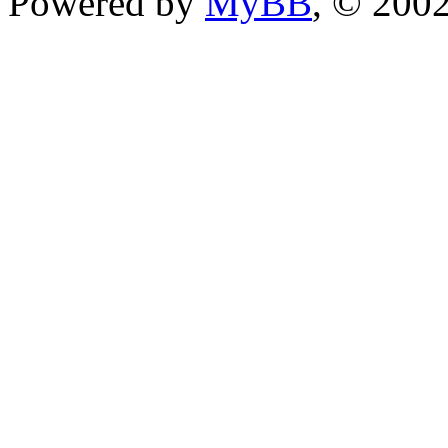
Powered by
MyBB
, © 200