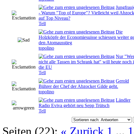
Jungfrau
- Warum "Top of Europe"? Vielleicht weil Abzock
0 Bewertung(en) - 0 von 5 durchschnittlich
auf Top Niveau?
Tell
Die
Holzköpfe der Economiesuisse schiessen weiter g
0 Bewertung(en) - 0 von 5 durchschnittlich
den Atomausstieg
topolino
Nur "We
nicht alle Tassen im Schrank hat" will heute noch 
0 Bewertung(en) - 0 von 5 durchschnittlich
die EU
Tell
Gerold
0 Bewertung(en) - 0 von 5 durchschnittlich
Bührer der Chef der Abzocker Gilde geht.
topolino
Ländler
0 Bewertung(en) - 0 von 5 durchschnittlich
Radio Eviva gehört neu Sepp Trütsch
Tell
Seiten (22):
« Zurück
1
...
1