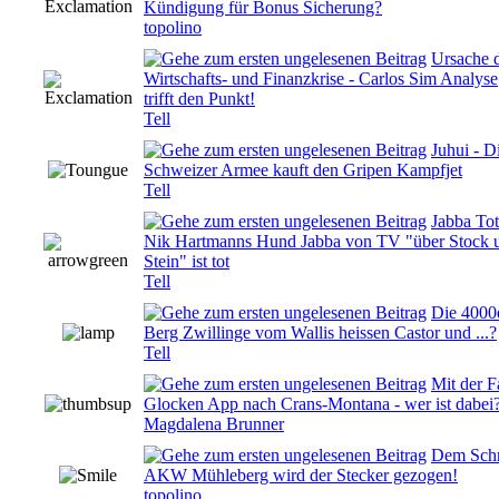
Kündigung für Bonus Sicherung?
topolino
Ursache 
Wirtschafts- und Finanzkrise - Carlos Sim Analyse
0 Bewertung(en) - 0 von 5 durchschnittlich
trifft den Punkt!
Tell
Juhui - D
0 Bewertung(en) - 0 von 5 durchschnittlich
Schweizer Armee kauft den Gripen Kampfjet
Tell
Jabba Tot
Nik Hartmanns Hund Jabba von TV "über Stock 
0 Bewertung(en) - 0 von 5 durchschnittlich
Stein" ist tot
Tell
Die 4000
0 Bewertung(en) - 0 von 5 durchschnittlich
Berg Zwillinge vom Wallis heissen Castor und ...?
Tell
Mit der F
0 Bewertung(en) - 0 von 5 durchschnittlich
Glocken App nach Crans-Montana - wer ist dabei
Magdalena Brunner
Dem Schr
0 Bewertung(en) - 0 von 5 durchschnittlich
AKW Mühleberg wird der Stecker gezogen!
topolino