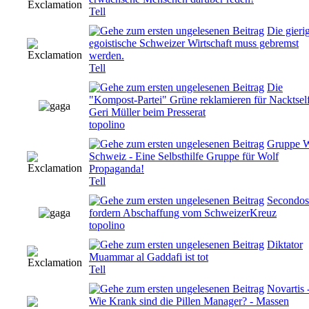
Tell
Die gieri
egoistische Schweizer Wirtschaft muss gebremst
0 Bewertung(en) - 0 von 5 durchschnittlich
werden.
Tell
Die
"Kompost-Partei" Grüne reklamieren für Nacktself
0 Bewertung(en) - 0 von 5 durchschnittlich
Geri Müller beim Presserat
topolino
Gruppe W
Schweiz - Eine Selbsthilfe Gruppe für Wolf
0 Bewertung(en) - 0 von 5 durchschnittlich
Propaganda!
Tell
Secondos
0 Bewertung(en) - 0 von 5 durchschnittlich
fordern Abschaffung vom SchweizerKreuz
topolino
Diktator
0 Bewertung(en) - 0 von 5 durchschnittlich
Muammar al Gaddafi ist tot
Tell
Novartis 
Wie Krank sind die Pillen Manager? - Massen
0 Bewertung(en) - 0 von 5 durchschnittlich