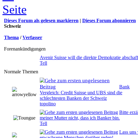
Dieses Forum als gelesen markieren
|
Dieses Forum abonnieren
Schweiz
Thema
/
Verfasser
Forenankündigungen
Avenir Suisse will die direkte Demokratie abschaf
Tell
Normale Themen
Bank
0 Bewertung(en) - 0 von 5 durchschnittlich
Vergleich: Credit Suisse und UBS sind die
schlechtesten Banken der Schweiz
topolino
Bitte erzä
0 Bewertung(en) - 0 von 5 durchschnittlich
meiner Mutter nicht, dass ich Banker bin.
Tell
Lass uns
0 Bewertung(en) - 0 von 5 durchschnittlich
erwachsene Menschen darüber reden!