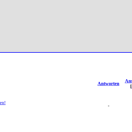
Ans
Antworten
[
en!
-