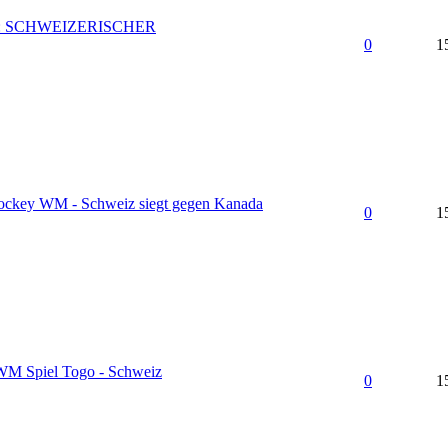
r: SCHWEIZERISCHER
0
1
hockey WM - Schweiz siegt gegen Kanada
0
1
 WM Spiel Togo - Schweiz
0
1