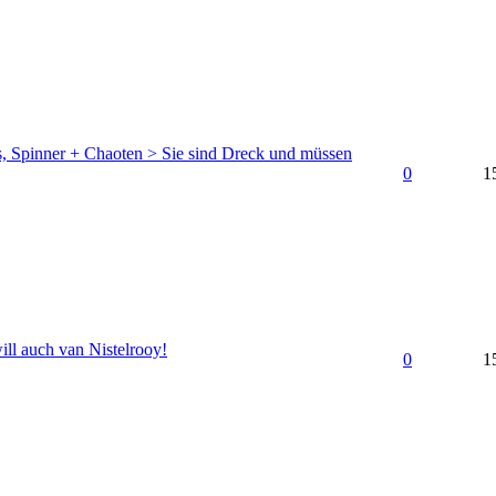
, Spinner + Chaoten > Sie sind Dreck und müssen
0
1
ill auch van Nistelrooy!
0
1