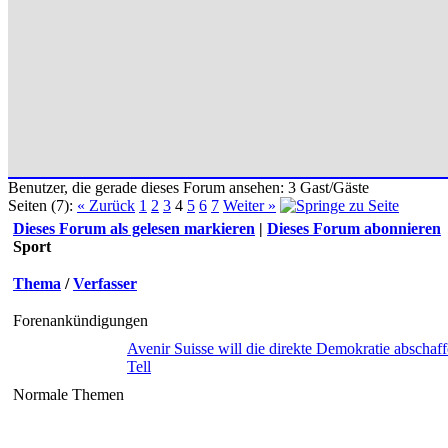
Benutzer, die gerade dieses Forum ansehen: 3 Gast/Gäste
Seiten (7):
« Zurück
1
2
3
4
5
6
7
Weiter »
Dieses Forum als gelesen markieren
|
Dieses Forum abonnieren
Sport
Thema
/
Verfasser
Forenankündigungen
Avenir Suisse will die direkte Demokratie abschaff
Tell
Normale Themen