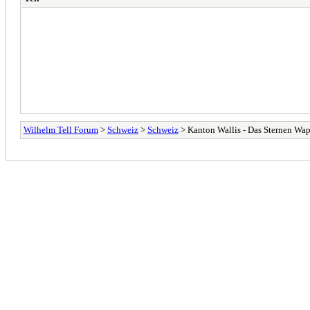
Wilhelm Tell Forum
>
Schweiz
>
Schweiz
> Kanton Wallis - Das Sternen Wa