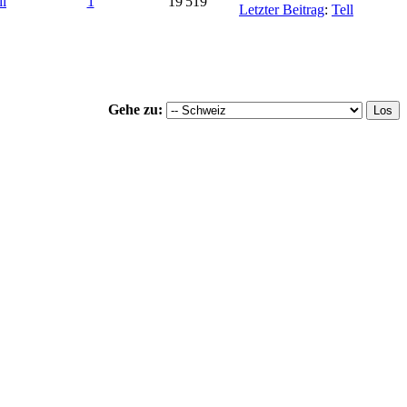
ll
1
19'519
Letzter Beitrag
:
Tell
Gehe zu: