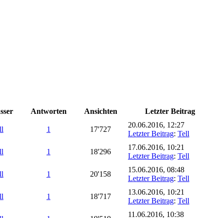
sser
Antworten
Ansichten
Letzter Beitrag
20.06.2016, 12:27
ll
1
17'727
Letzter Beitrag
:
Tell
17.06.2016, 10:21
ll
1
18'296
Letzter Beitrag
:
Tell
15.06.2016, 08:48
ll
1
20'158
Letzter Beitrag
:
Tell
13.06.2016, 10:21
ll
1
18'717
Letzter Beitrag
:
Tell
11.06.2016, 10:38