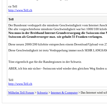
cu Tell
http://www.Tell.ch
Tell
Der Bundesrat verdoppelt die mindeste Geschwindigkeit vom Internet Ansch
Die alte vorgeschriebene mindeste Geschwindigkeit war bei 1000/100 kilobi
Neu muss in der Breitband Internet Grundversorgung die Swisscom eine M
Swisscom als Grundversorger max. wie gehabt 55 Franken verlangen.
Diese neuen 2000/200 kilobite entsprechen einem Download/Upload von 25
Diese Geschwindigkeit ist trotz Verdoppelung immer noch SEHR LANGSAM. 
Tönt eigentlich gut für die Randregionen in der Schweiz.
ABER, ich bin mir sicher - Swisscom wird wieder den gleichen Weg finden 
Tell
http://www.Tell.ch
Wilhelm Tell Forum
>
Schweiz
>
Internet & Computer
> Das Internet wird sc