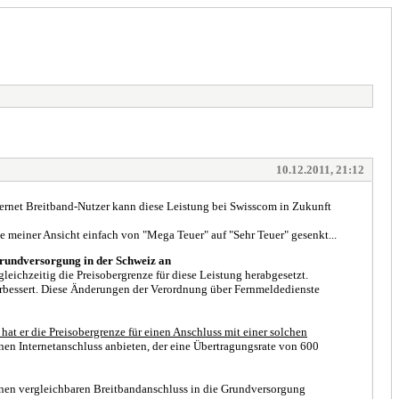
10.12.2011, 21:12
ternet Breitband-Nutzer kann diese Leistung bei Swisscom in Zukunft
de meiner Ansicht einfach von "Mega Teuer" auf "Sehr Teuer" gesenkt...
Grundversorgung in der Schweiz an
eichzeitig die Preisobergrenze für diese Leistung herabgesetzt.
erbessert. Diese Änderungen der Verordnung über Fernmeldedienste
at er die Preisobergrenze für einen Anschluss mit einer solchen
en Internetanschluss anbieten, der eine Übertragungsrate von 600
inen vergleichbaren Breitbandanschluss in die Grundversorgung