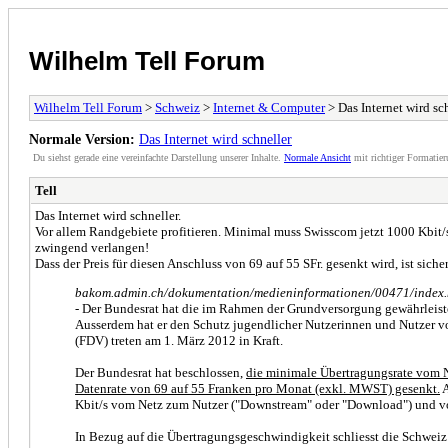
Wilhelm Tell Forum
Wilhelm Tell Forum
>
Schweiz
>
Internet & Computer
> Das Internet wird sc
Normale Version:
Das Internet wird schneller
Du siehst gerade eine vereinfachte Darstellung unserer Inhalte.
Normale Ansicht
mit richtiger Formatier
Tell
Das Internet wird schneller.
Vor allem Randgebiete profitieren. Minimal muss Swisscom jetzt 1000 Kbit/s
zwingend verlangen!
Dass der Preis für diesen Anschluss von 69 auf 55 SFr. gesenkt wird, ist sic
bakom.admin.ch/dokumentation/medieninformationen/00471/index
- Der Bundesrat hat die im Rahmen der Grundversorgung gewährleistet
Ausserdem hat er den Schutz jugendlicher Nutzerinnen und Nutzer vo
(FDV) treten am 1. März 2012 in Kraft.
Der Bundesrat hat beschlossen,
die minimale Übertragungsrate vom Ne
Datenrate von 69 auf 55 Franken pro Monat (exkl. MWST) gesenkt.
A
Kbit/s vom Netz zum Nutzer ("Downstream" oder "Download") und vo
In Bezug auf die Übertragungsgeschwindigkeit schliesst die Schweiz