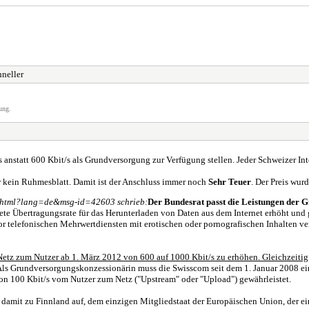
hneller
ung.
 anstatt 600 Kbit/s als Grundversorgung zur Verfügung stellen. Jeder Schweizer In
her kein Ruhmesblatt. Damit ist der Anschluss immer noch
Sehr Teuer
. Der Preis wur
.html?lang=de&msg-id=42603 schrieb:
Der Bundesrat passt die Leistungen der 
e Übertragungsrate für das Herunterladen von Daten aus dem Internet erhöht und gl
r telefonischen Mehrwertdiensten mit erotischen oder pornografischen Inhalten v
tz zum Nutzer ab 1. März 2012 von 600 auf 1000 Kbit/s zu erhöhen. Gleichzeitig h
ls Grundversorgungskonzessionärin muss die Swisscom seit dem 1. Januar 2008 ein
n 100 Kbit/s vom Nutzer zum Netz ("Upstream" oder "Upload") gewährleistet.
 damit zu Finnland auf, dem einzigen Mitgliedstaat der Europäischen Union, der e