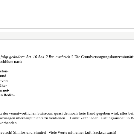
gt geändert: Art. 16 Abs. 2 Bst. c schrieb:
2 Die Grundversorgungskonzessionärin 
schlüsse nach
lefon-
 und
e von
öko-
ernet-
en Bedin-
n
z der verantwortlichen Swisscom quasi dennoch freie Hand gegeben wird, alles beim
zusagen überhaupt nichts zu verdienen ... Damit kann jeder Leistungsausbau in B
 vorhanden.
utsch! Sinnlos und Sinnfrei! Viele Worte mit reiner Luft. Sackschwach!