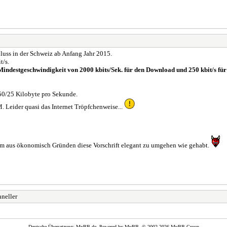
luss in der Schweiz ab Anfang Jahr 2015.
t/s.
indestgeschwindigkeit von 2000 kbits/Sek. für den Download und 250 kbit/s fü
0/25 Kilobyte pro Sekunde.
Leider quasi das Internet Tröpfchenweise...
um aus ökonomisch Gründen diese Vorschrift elegant zu umgehen wie gehabt.
hneller
Deutsche Übersetzung:
MyBB.de
, Powered by
MyBB
, © 2002-2026
MyBB Group