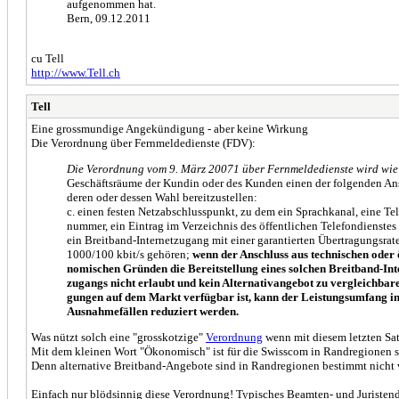
aufgenommen hat.
Bern, 09.12.2011
cu Tell
http://www.Tell.ch
Tell
Eine grossmundige Angekündigung - aber keine Wirkung
Die Verordnung über Fernmeldedienste (FDV):
Die Verordnung vom 9. März 20071 über Fernmeldedienste wird wie fol
Geschäftsräume der Kundin oder des Kunden einen der folgenden An
deren oder dessen Wahl bereitzustellen:
c. einen festen Netzabschlusspunkt, zu dem ein Sprachkanal, eine Te
nummer, ein Eintrag im Verzeichnis des öffentlichen Telefondienstes
ein Breitband-Internetzugang mit einer garantierten Übertragungsrat
1000/100 kbit/s gehören;
wenn der Anschluss aus technischen oder 
nomischen Gründen die Bereitstellung eines solchen Breitband-Int
zugangs nicht erlaubt und kein Alternativangebot zu vergleichbar
gungen auf dem Markt verfügbar ist, kann der Leistungsumfang i
Ausnahmefällen reduziert werden.
Was nützt solch eine "grosskotzige"
Verordnung
wenn mit diesem letzten Sat
Mit dem kleinen Wort "Ökonomisch" ist für die Swisscom in Randregionen so
Denn alternative Breitband-Angebote sind in Randregionen bestimmt nicht
Einfach nur blödsinnig diese Verordnung! Typisches Beamten- und Juristende