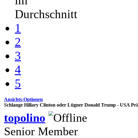
im
Durchschnitt
1
2
3
4
5
Ansichts-Optionen
Schlange Hillary Clinton oder Lügner Donald Trump - USA Prä
topolino
Senior Member