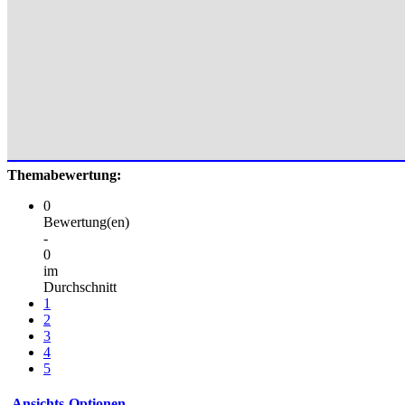
Themabewertung:
0
Bewertung(en)
-
0
im
Durchschnitt
1
2
3
4
5
Ansichts-Optionen