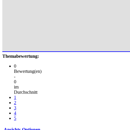
Themabewertung:
0
Bewertung(en)
-
0
im
Durchschnitt
1
2
3
4
5
Ansichts-Optionen