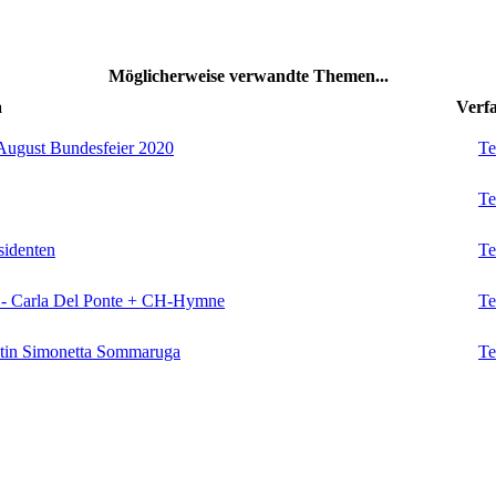
Möglicherweise verwandte Themen...
a
Verfa
.August Bundesfeier 2020
Te
Te
sidenten
Te
g - Carla Del Ponte + CH-Hymne
Te
ntin Simonetta Sommaruga
Te