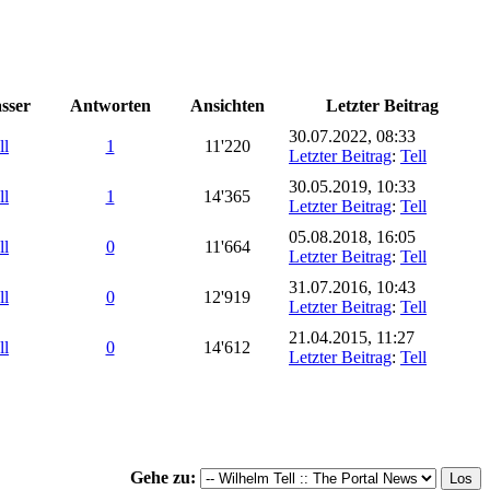
sser
Antworten
Ansichten
Letzter Beitrag
30.07.2022, 08:33
ll
1
11'220
Letzter Beitrag
:
Tell
30.05.2019, 10:33
ll
1
14'365
Letzter Beitrag
:
Tell
05.08.2018, 16:05
ll
0
11'664
Letzter Beitrag
:
Tell
31.07.2016, 10:43
ll
0
12'919
Letzter Beitrag
:
Tell
21.04.2015, 11:27
ll
0
14'612
Letzter Beitrag
:
Tell
Gehe zu: