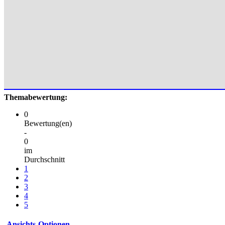
Themabewertung:
0
Bewertung(en)
-
0
im
Durchschnitt
1
2
3
4
5
Ansichts-Optionen