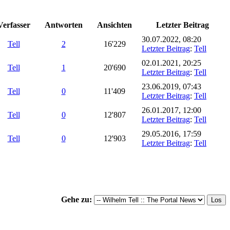
Verfasser
Antworten
Ansichten
Letzter Beitrag
30.07.2022, 08:20
Tell
2
16'229
Letzter Beitrag
:
Tell
02.01.2021, 20:25
Tell
1
20'690
Letzter Beitrag
:
Tell
23.06.2019, 07:43
Tell
0
11'409
Letzter Beitrag
:
Tell
26.01.2017, 12:00
Tell
0
12'807
Letzter Beitrag
:
Tell
29.05.2016, 17:59
Tell
0
12'903
Letzter Beitrag
:
Tell
Gehe zu: