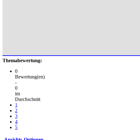
Themabewertung:
0
Bewertung(en)
-
0
im
Durchschnitt
1
2
3
4
5
Ansichts-Optionen