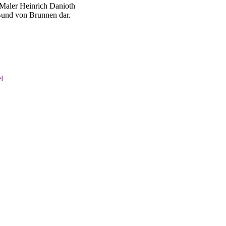
aler Heinrich Danioth
Bund von Brunnen dar.
l