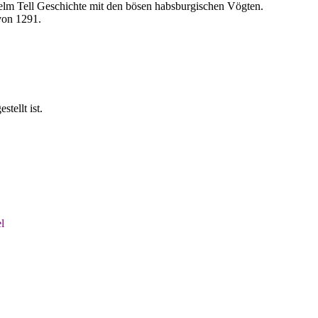
helm Tell Geschichte mit den bösen habsburgischen Vögten.
von 1291.
ellt ist.
l