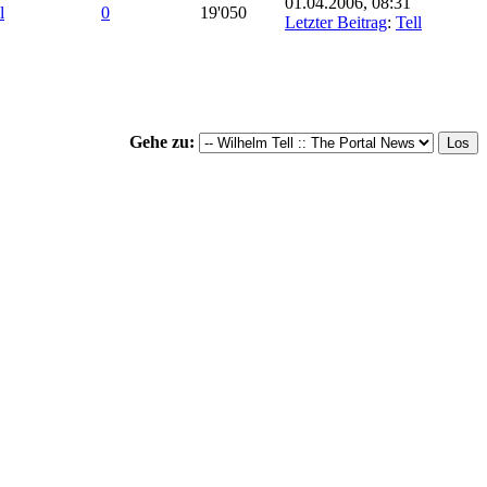
01.04.2006, 08:31
l
0
19'050
Letzter Beitrag
:
Tell
Gehe zu: