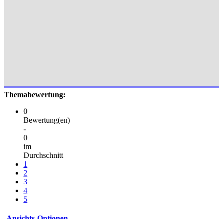
Themabewertung:
0
Bewertung(en)
-
0
im
Durchschnitt
1
2
3
4
5
Ansichts-Optionen