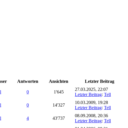
sser
Antworten
Ansichten
Letzter Beitrag
27.03.2025, 22:07
l
0
1'645
Letzter Beitrag
:
Tell
10.03.2009, 19:28
l
0
14'327
Letzter Beitrag
:
Tell
08.09.2008, 20:36
l
4
43'737
Letzter Beitrag
:
Tell