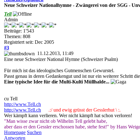
Neue Schweizer Nationalhymne - Zwängerei von der SGG - Un
Tell
Admin
Beiträge: 1'543
Themen: 808
Registriert seit: Dec 2005
#3
11.12.2013, 11:49
Eine neue Schweizer National Hymne (Schweizer Psalm)
Für mich ist das ideologisches Gutmenschen Gewurstel.
Passt genau in deren Gedankengut und ist nur ein weiterer Schritt
Eine typische Idee für die Multi-Kulti Müllhalde...
cu Tell
http://www.Tell.ch
http://www.Tell.ch
.:/ und ewig grüsst der Gesslerhut \ :.
Wer kämpft kann verlieren. Wer nicht kämpft hat schon verloren!
"Man wisse zwar nicht ob Wilhelm Tell gelebt habe,
aber dass er den Gessler erschossen habe, stehe fest!" by Hans Weige
Homepage
Suchen
Antworten