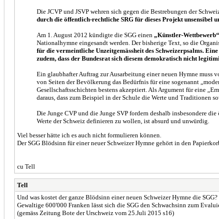
Die JCVP und JSVP wehren sich gegen die Bestrebungen der Schweiz
durch die öffentlich-rechtliche SRG für dieses Projekt unsensibel 
Am 1. August 2012 kündigte die SGG einen
„Künstler-Wettbewerb
Nationalhymne eingesandt werden. Der bisherige Text, so die Organis
für die vermeintliche Unzeitgemässheit des Schweizerpsalms. Eine
zudem, dass der Bundesrat sich diesem demokratisch nicht legitimie
Ein glaubhafter Auftrag zur Ausarbeitung einer neuen Hymne muss 
von Seiten der Bevölkerung das Bedürfnis für eine sogenannt „modern
Gesellschaftsschichten bestens akzeptiert. Als Argument für eine „E
daraus, dass zum Beispiel in der Schule die Werte und Traditionen so
Die Junge CVP und die Junge SVP fordern deshalb insbesondere die öf
Werte der Schweiz definieren zu wollen, ist absurd und unwürdig.
Viel besser hätte ich es auch nicht formulieren können.
Der SGG Blödsinn für einer neuer Schweizer Hymne gehört in den Papierkorb 
cu Tell
Tell
Und was kostet der ganze Blödsinn einer neuen Schweizer Hymne die SGG?
Gewaltige 600'000 Franken lässt sich die SGG den Schwachsinn zum Evalui
(gemäss Zeitung Bote der Urschweiz vom 25.Juli 2015 s16)