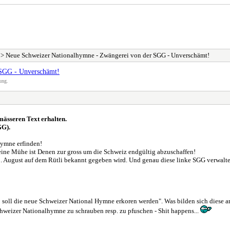
> Neue Schweizer Nationalhymne - Zwängerei von der SGG - Unverschämt!
 SGG - Unverschämt!
ung.
mässeren Text erhalten.
GG).
Hymne erfinden!
ne Mühe ist Denen zur gross um die Schweiz endgültig abzuschaffen!
. August auf dem Rütli bekannt gegeben wird. Und genau diese linke SGG verwalte
ll die neue Schweizer National Hymne erkoren werden". Was bilden sich diese ar
hweizer Nationalhymne zu schrauben resp. zu pfuschen - Shit happens...