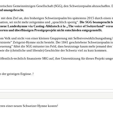
erischen Gemeinnützigen Gesellschaft (SGG), den Schweizerpsalm abzuschaffen. 
und unangebracht.
“
mit dem Ziel an, den bisherigen Schweizerpsalm bis spätestens 2015 durch einen n
ation, sei nicht mehr zeitgemäss und „sprachlich sperrig“.
Die SGG beansprucht bei
 neue Landeshymne via Casting-Abklatsch à la „The voice of Switzerland“ verord
rten und überflüssigen Prestigeprojekt nicht entschieden entgegenstellt.
vom Volk und nicht von einer kleinen Gruppierung mit Selbstverwirklichungsdrang
isierte“ Zeitgeist-Hymne nicht besteht. Der 1841 geschriebene Schweizerpsalm ist i
rneuerung“ führt die SGG mitunter ins Feld, dass heutzutage kaum mehr jemand den 
wie die (christliche und liberale) Geschichte der Schweiz viel zu kurz kommen.
fentlich-rechtlich finanzierte SRG auf, ihre Unterstützung für dieses Projekt umg
der geistigen Ergüsse..!
eren einer neuen Schweizer Hymne kosten!