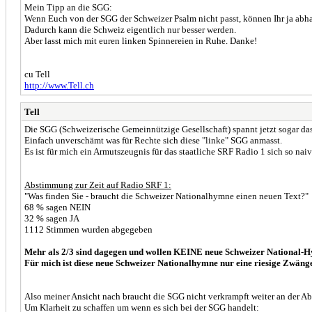
Mein Tipp an die SGG:
Wenn Euch von der SGG der Schweizer Psalm nicht passt, können Ihr ja abh
Dadurch kann die Schweiz eigentlich nur besser werden.
Aber lasst mich mit euren linken Spinnereien in Ruhe. Danke!
cu Tell
http://www.Tell.ch
Tell
Die SGG (Schweizerische Gemeinnützige Gesellschaft) spannt jetzt sogar d
Einfach unverschämt was für Rechte sich diese "linke" SGG anmasst.
Es ist für mich ein Armutszeugnis für das staatliche SRF Radio 1 sich so naiv
Abstimmung zur Zeit auf Radio SRF 1:
"Was finden Sie - braucht die Schweizer Nationalhymne einen neuen Text?"
68 % sagen NEIN
32 % sagen JA
1112 Stimmen wurden abgegeben
Mehr als 2/3 sind dagegen und wollen KEINE neue Schweizer National-H
Für mich ist diese neue Schweizer Nationalhymne nur eine riesige Zwäng
Also meiner Ansicht nach braucht die SGG nicht verkrampft weiter an der Ab
Um Klarheit zu schaffen um wenn es sich bei der SGG handelt: