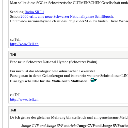
Man sollte diese SGG in Schweizerische GUTMENSCHEN Gesellschaft umbene
Sendung
Radio SRF 1
Schon
2006 erlitt eine neue Schweizer Nationalhymne Schiffbruch
.
Unter www nationalhymne.ch ist das Projekt der SGG zu finden. Diese Webseit
cu Tell
http://www.Tell.ch
Tell
Eine neue Schweizer National Hymne (Schweizer Psalm)
Für mich ist das ideologisches Gutmenschen Gewurstel.
Passt genau in deren Gedankengut und ist nur ein weiterer Schritt dieser L
Eine typische Idee für die Multi-Kulti Müllhalde...
cu Tell
http://www.Tell.ch
Tell
Da ich genau der gleichen Meinung bin stelle ich mal ein gemeinsame Mel
Junge CVP und Junge SVP schrieb:
Junge CVP und Junge SVP steh