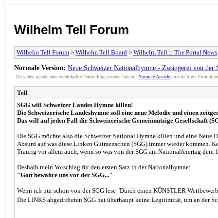
Wilhelm Tell Forum
Wilhelm Tell Forum
>
Wilhelm Tell Board
>
Wilhelm Tell :: The Portal News
Normale Version:
Neue Schweizer Nationalhymne - Zwängerei von der
Du siehst gerade eine vereinfachte Darstellung unserer Inhalte.
Normale Ansicht
mit richtiger Formatier
Tell
SGG will Schweizer Landes Hymne killen!
Die Schweizerische Landeshymne soll eine neue Melodie und einen zeitge
Das will auf jeden Fall die Schweizerische Gemeinnützige Gesellschaft (S
Die SGG möchte also die Schweizer National Hymne killen und eine Neue 
Absurd auf was diese Linken Gutmenschen (SGG) immer wieder kommen. Kei
Traurig vor allem auch, wenn so was von der SGG am Nationalfeiertag dem 1
Deshalb mein Vorschlag für den ersten Satz in der Nationalhymne:
"Gott bewahre uns vor der SGG..."
Wenn ich nur schon von der SGG lese "Durch einen KÜNSTLER Wettbewerb so
Die LINKS abgedrifteten SGG hat überhaupt keine Legitimität, um an der Sc