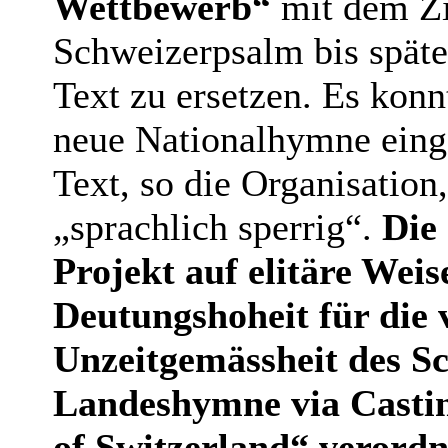
Wettbewerb“
mit dem Zi
Schweizerpsalm bis späte
Text zu ersetzen. Es konn
neue Nationalhymne eing
Text, so die Organisation
„sprachlich sperrig“.
Die
Projekt auf elitäre Weise
Deutungshoheit für die 
Unzeitgemässheit des S
Landeshymne via Castin
of Switzerland“ verordn