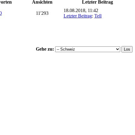
orten
Ansichten
Letzter Beitrag
18.08.2018, 11:42
0
11'293
Letzter Beitrag
:
Tell
Gehe zu: