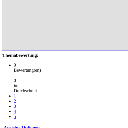
Themabewertung:
0
Bewertung(en)
-
0
im
Durchschnitt
1
2
3
4
5
Ansichts-Optionen