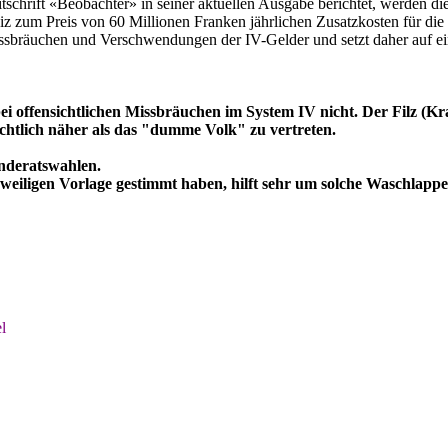
tschrift «Beobachter» in seiner aktuellen Ausgabe berichtet, werden di
weiz zum Preis von 60 Millionen Franken jährlichen Zusatzkosten für d
räuchen und Verschwendungen der IV-Gelder und setzt daher auf eine
bei offensichtlichen Missbräuchen im System IV nicht. Der Filz (K
chtlich näher als das "dumme Volk" zu vertreten.
änderatswahlen.
jeweiligen Vorlage gestimmt haben, hilft sehr um solche Waschlap
l