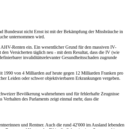
und Bundesrat nicht Ernst ist mit der Bekämpfung der Missbräuche in
äuche unternommen wird.
r AHV-Renten ein. Ein wesentlicher Grund für den massiven IV-
den Versicherten täglich neu - mit dem Resultat, dass die IV (wie
efinierbarer invaliditätsrelevanter Gesundheitsschaden zugrunde
t 1990 von 4 Milliarden auf heute gegen 12 Milliarden Franken pro
scher Leiden oder schwer objektivierbaren Erkrankungen vergeben.
 Schweizer Bevölkerung wahrnehmen und für fehlerhafte Zeugnisse
s Verhalten des Parlaments zeigt einmal mehr, dass die
r Rentnerinnen und Rentner. Auch die rund 42'000 im Ausland lebenden