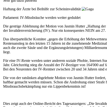
Sehr gut dazu passend
Haftung der Ärzte bei Beihilfe zur Scheininvalidität
Parlament: IV-Missbräuche werden weiter geduldet
Die gestrige Ablehnung der Motion von Jasmin Hutter „Haftung der Är
der Invalidenversicherung (IV). Nur ein konsequentes NEIN am 27.
Das überparteiliche Komitee „gegen die Erhöhung der Mehrwertsteue
Rentenanstieg in den letzten 15 Jahren ist die zunehmende Medizinal
auch die zweite Säule und die Ergänzungsleistungen) Milliardensumm
liegt.
Für eine IV-Rente werden unter anderem soziale Phobie, Internet-S
Jahr. Gleichzeitig stieg die Anzahl der IV-Bezüger von 164'000 auf
Bei den Neurenten der IV-Rentner zwischen 20 und 34 Jahren sind e
Die von der ratslinken abgelehnte Motion von Jasmin Hutter forder
haftbar gemacht werden müssen. Schon die Androhung einer Strafe hät
Missbrauchsbekämpfung nur ein Lippenbekenntnis ist!
Dies zeigt auch der Online-Bericht des Tagesanzeigers: „Die Invalid