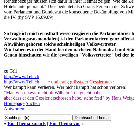
Rentenbezüger müssen sich dafür in ihrer Heimat zeigen. Wie die Zei
Hotels untergebracht." Dies bedeutet also Gratis-Ferien in der Sch
vom Parlament und Bundesrat die konsequente Bekämpfung von Missb
die IV. (by SVP 16.09.09)
So frage ich mich ernsthaft wieso reagieren die Parlamentarier 
Verwaltungsratsmandaten) ist den Parlamentariern ganz offensi
Abwählen gehören solche scheinheiligen Volksvertreter.
Wir haben es in der Hand bei den nächsten Nationalrat und St
Genau hinschauen wie die jeweiligen "Volksvertreter" bei der 
cu Tell
http://www.Tell.ch
http://www.Tell.ch
.:/ und ewig grüsst der Gesslerhut \ :.
Wer kämpft kann verlieren. Wer nicht kämpft hat schon verloren!
"Man wisse zwar nicht ob Wilhelm Tell gelebt habe,
aber dass er den Gessler erschossen habe, stehe fest!" by Hans Weige
Homepage
Suchen
Antworten
«
Ein Thema zurück
|
Ein Thema vor
»