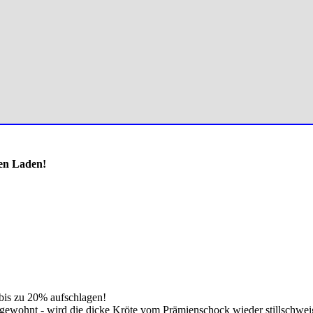
den Laden!
is zu 20% aufschlagen!
ch gewohnt - wird die dicke Kröte vom Prämienschock wieder stillschwei