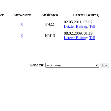
ser
Antworten
Ansichten
Letzter Beitrag
02.05.2011, 05:07
0
8'422
Letzter Beitrag
:
Tell
08.02.2009, 01:18
0
10'413
Letzter Beitrag
:
Tell
Gehe zu: