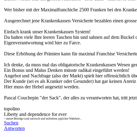
Wer bisher mit der Maximalfranchiche 2500 Franken bei den Krankenk
Ausgerechnet jene Krankenkassen Versicherte bezahlen einen grossen
Einfach krank unser Krankenkassen System!
Da halten viele Ihre leeren Taschen hin und sahnen auf dem Buckel 
Eigenverantwortung wird hier zu Farce.
Diese Erhöhung der Prämien kann für maximal Franchise Versicherte n
Ich denke, da muss mal das obligatorische Krankenkassen Wesen gen
Ein Bonus und Malus Denken müsste radikal eingeführt werden!
Angebot und Nachfrage (also der Markt) spielt hier offensichtlich üb
Der Kunde (sei es als Kranker oder Gesunder) hat gar keinen Anreiz
Hier muss der Hebel angesetzt werden.
Pascal Couchepin "der Sack", der alles zu verantworten hat, tritt jet
topolino
Liberty and dependence for ever
> meine Beiträge sind satirisch und entbehren jeglicher Wahrheit...
Suchen
Antworten