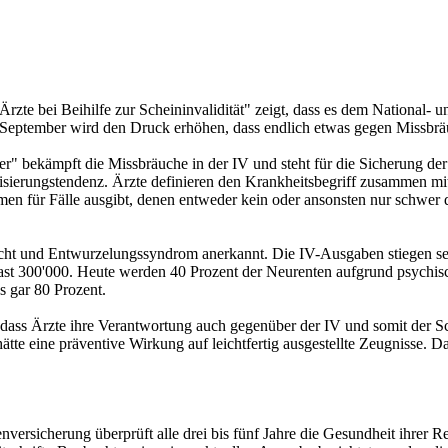
zte bei Beihilfe zur Scheininvalidität" zeigt, dass es dem National- 
 September wird den Druck erhöhen, dass endlich etwas gegen Missbr
r" bekämpft die Missbräuche in der IV und steht für die Sicherung de
isierungstendenz. Ärzte definieren den Krankheitsbegriff zusammen mit 
en für Fälle ausgibt, denen entweder kein oder ansonsten nur schwer d
ucht und Entwurzelungssyndrom anerkannt. Die IV-Ausgaben stiegen sei
 fast 300'000. Heute werden 40 Prozent der Neurenten aufgrund psychi
s gar 80 Prozent.
t, dass Ärzte ihre Verantwortung auch gegenüber der IV und somit der
te eine präventive Wirkung auf leichtfertig ausgestellte Zeugnisse. Da
enversicherung überprüft alle drei bis fünf Jahre die Gesundheit ihre