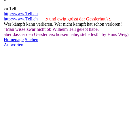
cu Tell
http://www.Tell.ch
http://www.Tell.ch
.:/ und ewig grüsst der Gesslerhut \ :.
Wer kämpft kann verlieren. Wer nicht kämpft hat schon verloren!
"Man wisse zwar nicht ob Wilhelm Tell gelebt habe,
aber dass er den Gessler erschossen habe, stehe fest!" by Hans Weige
Homepage
Suchen
Antworten