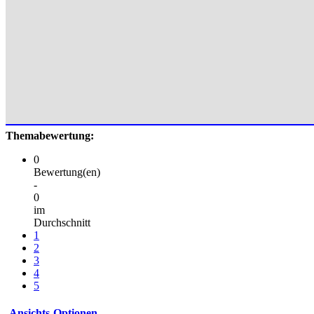
Themabewertung:
0
Bewertung(en)
-
0
im
Durchschnitt
1
2
3
4
5
Ansichts-Optionen