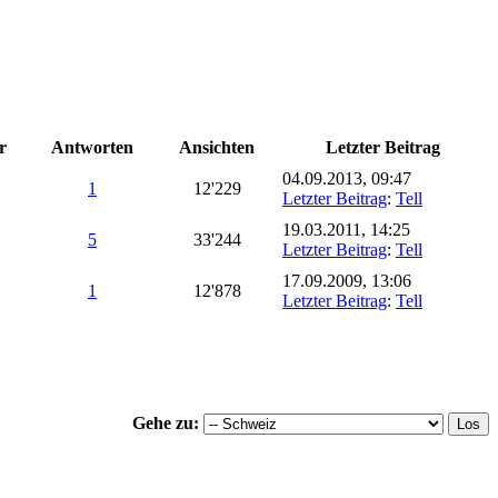
r
Antworten
Ansichten
Letzter Beitrag
04.09.2013, 09:47
1
12'229
Letzter Beitrag
:
Tell
19.03.2011, 14:25
5
33'244
Letzter Beitrag
:
Tell
17.09.2009, 13:06
1
12'878
Letzter Beitrag
:
Tell
Gehe zu: