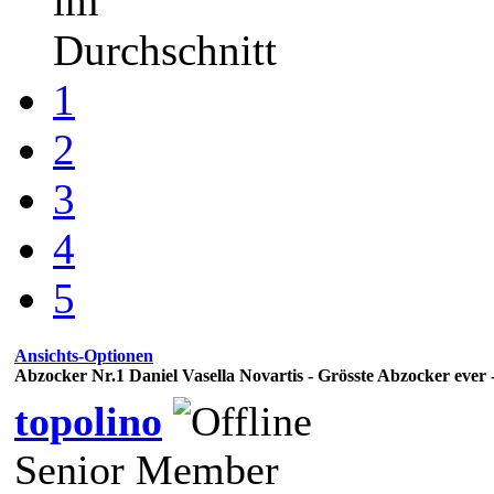
im
Durchschnitt
1
2
3
4
5
Ansichts-Optionen
Abzocker Nr.1 Daniel Vasella Novartis - Grösste Abzocker ever 
topolino
Senior Member