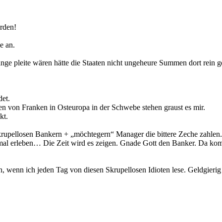
erden!
e an.
nge pleite wären hätte die Staaten nicht ungeheure Summen dort rein g
det.
en von Franken in Osteuropa in der Schwebe stehen graust es mir.
kt.
rupellosen Bankern + „möchtegern“ Manager die bittere Zeche zahlen.
 mal erleben… Die Zeit wird es zeigen. Gnade Gott den Banker. Da kom
 wenn ich jeden Tag von diesen Skrupellosen Idioten lese. Geldgierig