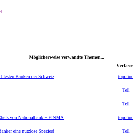
l
Möglicherweise verwandte Themen...
Verfass
echtesten Banken der Schweiz
topolin
Tell
Tell
e Chefs von Nationalbank + FINMA
topolin
Banker eine nutzlose Spezies!
Tell