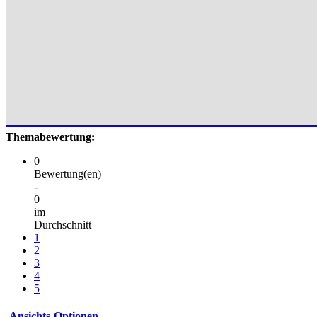
Themabewertung:
0
Bewertung(en)
-
0
im
Durchschnitt
1
2
3
4
5
Ansichts-Optionen