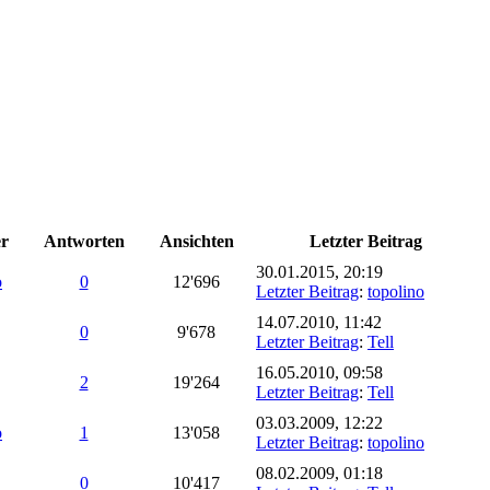
er
Antworten
Ansichten
Letzter Beitrag
30.01.2015, 20:19
o
0
12'696
Letzter Beitrag
:
topolino
14.07.2010, 11:42
0
9'678
Letzter Beitrag
:
Tell
16.05.2010, 09:58
2
19'264
Letzter Beitrag
:
Tell
03.03.2009, 12:22
o
1
13'058
Letzter Beitrag
:
topolino
08.02.2009, 01:18
0
10'417