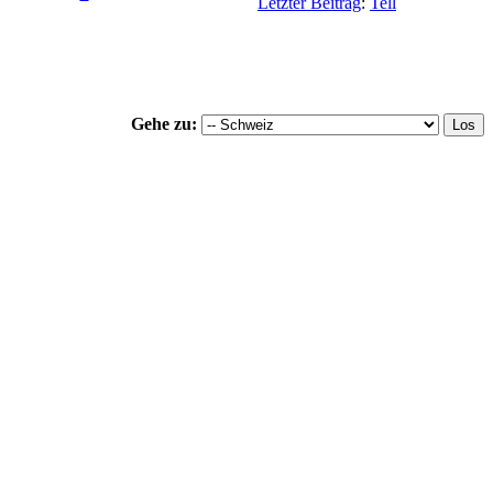
Letzter Beitrag
:
Tell
Gehe zu: