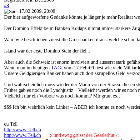
#3
17.02.2009, 20:08
Der hier aufgeworfene Gedanke könnte je länger je mehr Realität w
Der Domino Effekt beim Banken Kollaps nimmt immer stärkere Züg
Ware wie beschrieben zuerst die Grossbanken dran - welche schon la
Island war der erste Domino Stein der fiel...
Aber auch die Schweiz ist enorm involviert und äusserst stark gefähr
Wenn man im heutigen
TAGl
vom 17.Febr09 liest wie viele Milliard
Unsere Geldgierigen Banker haben auch dort skrupellos Geld verzoc
Und wahrscheinlich muss wieder der Mann von der Strasse diesen sk
Früher gab es noch die Lynchjustiz – Vielleicht werden wir es noch
Vielleicht nur ein Vorbote was noch kommt? Mir graut es…
$$$ Ich bin wahrlich kein Linker – ABER ich könnte es noch werden,
cu Tell
http://www.Tell.ch
http://www.Tell.ch
.:/ und ewig grüsst der Gesslerhut \ :.