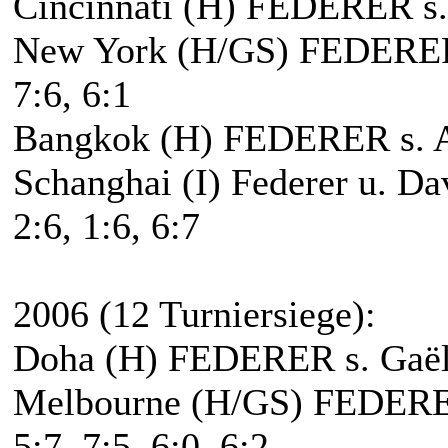
Cincinnati (H) FEDERER s.
New York (H/GS) FEDERER s
7:6, 6:1
Bangkok (H) FEDERER s. A
Schanghai (I) Federer u. Da
2:6, 1:6, 6:7
2006 (12 Turniersiege):
Doha (H) FEDERER s. Gaël M
Melbourne (H/GS) FEDERER
5:7, 7:5, 6:0, 6:2