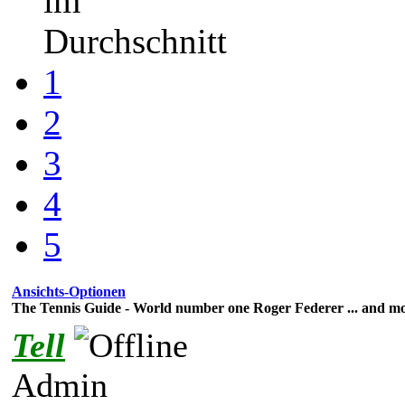
im
Durchschnitt
1
2
3
4
5
Ansichts-Optionen
The Tennis Guide - World number one Roger Federer ... and m
Tell
Admin