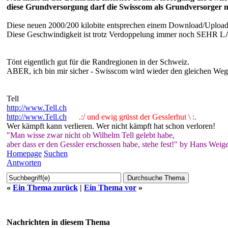
diese Grundversorgung darf die Swisscom als Grundversorger m
Diese neuen 2000/200 kilobite entsprechen einem Download/Upload
Diese Geschwindigkeit ist trotz Verdoppelung immer noch SEHR L
Tönt eigentlich gut für die Randregionen in der Schweiz.
ABER, ich bin mir sicher - Swisscom wird wieder den gleichen Weg
Tell
http://www.Tell.ch
http://www.Tell.ch
.:/ und ewig grüsst der Gesslerhut \ :.
Wer kämpft kann verlieren. Wer nicht kämpft hat schon verloren!
"Man wisse zwar nicht ob Wilhelm Tell gelebt habe,
aber dass er den Gessler erschossen habe, stehe fest!" by Hans Weige
Homepage
Suchen
Antworten
«
Ein Thema zurück
|
Ein Thema vor
»
Nachrichten in diesem Thema