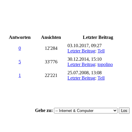
Antworten
Ansichten
Letzter Beitrag
03.10.2017, 09:27
0
12'284
Letzter Beitrag
:
Tell
30.12.2014, 15:10
5
33'776
Letzter Beitrag
:
topolino
25.07.2008, 13:08
1
22'221
Letzter Beitrag
:
Tell
Gehe zu: