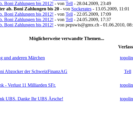
b. Boni Zahlungen bis 2012!
- von
Tell
- 28.04.2009, 23:49
er ab. Boni Zahlungen bis 20
- von
Sockerates
- 13.05.2009, 11:01
b. Boni Zahlungen bis 2012!
- von
Tell
- 22.05.2009, 17:09
b. Boni Zahlungen bis 2012!
- von
Tell
- 24.05.2009, 17:37
b. Boni Zahlungen bis 2012!
- von pepswis@gmx.ch - 01.06.2010, 08
Möglicherweise verwandte Themen...
Verfass
ng und anderen Märchen
topoli
 Boni Abzocker der SchweizFinanzAG
Tell
 - Verlust 11 Milliarden SFr.
topoli
bank UBS. Danke Ihr UBS Ärsche!
topoli