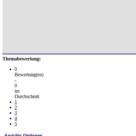
Themabewertung:
0
Bewertung(en)
-
0
im
Durchschnitt
1
2
3
4
5
Ansichts-Optionen