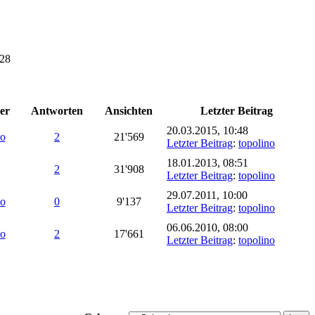
:28
er
Antworten
Ansichten
Letzter Beitrag
20.03.2015, 10:48
no
2
21'569
Letzter Beitrag
:
topolino
18.01.2013, 08:51
2
31'908
Letzter Beitrag
:
topolino
29.07.2011, 10:00
no
0
9'137
Letzter Beitrag
:
topolino
06.06.2010, 08:00
no
2
17'661
Letzter Beitrag
:
topolino