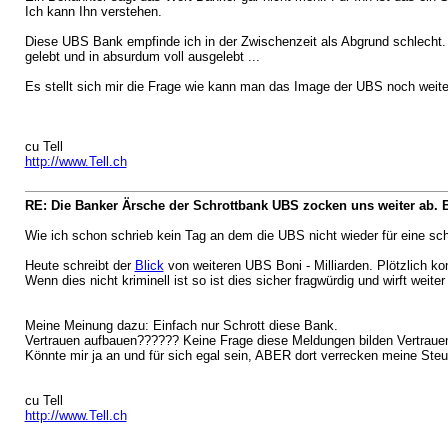
Ich kann Ihn verstehen.
Diese UBS Bank empfinde ich in der Zwischenzeit als Abgrund schlecht.
gelebt und in absurdum voll ausgelebt ...
Es stellt sich mir die Frage wie kann man das Image der UBS noch weiter
cu Tell
http://www.Tell.ch
RE: Die Banker Ärsche der Schrottbank UBS zocken uns weiter ab. 
Wie ich schon schrieb kein Tag an dem die UBS nicht wieder für eine schl
Heute schreibt der
Blick
von weiteren UBS Boni - Milliarden. Plötzlich k
Wenn dies nicht kriminell ist so ist dies sicher fragwürdig und wirft weit
Meine Meinung dazu: Einfach nur Schrott diese Bank.
Vertrauen aufbauen?????? Keine Frage diese Meldungen bilden Vertraue
Könnte mir ja an und für sich egal sein, ABER dort verrecken meine Ste
cu Tell
http://www.Tell.ch