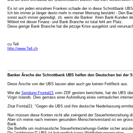
Es ist um jeden einzelnen Franken schade der in diese Schrottbank UBS 
Ich bin immer je länger desto mehr in meiner Meinung bestärkt - Den Ba
sonst auch immer gepredigt, zb. wenn die Banker Ihren Bank-Kunden de
Mitleid mit dieser Finanz- und Bank Branche ist total fehl am Platz.
Diese gierige Bank Branche hat die jetzige Krise ausgelöst und verursach
cu Tell
http://www.Tell.ch
Banker Ärsche der Schrottbank UBS helfen den Deutschen bei der S
Diese Ärsche von der UBS lassen aber auch gar keinen Fettfleck aus.
Wie die
Sendung Frontal21
vom ZDF gestern berichtete, hat die UBS über
Virgin Islands. Dies gemäss einer Aufstellung eines vertraulichen int
Zitat Frontal21: "Gegen die UBS und ihre deutsche Niederlassung ermitte
Nun müssen diese Konten nicht alle zwingend der Steuerhinterziehung di
Aber ich meine nach meinem gesundem Menschenverstand ist ein grosser
Bank.
Die Beihilfe um mutmassliche Steuerhinterziehungs-Gelder sicher anzulege
Die "geldgierige?" UBS ist bekanntlich keine Wohlfahrtsorganisation.