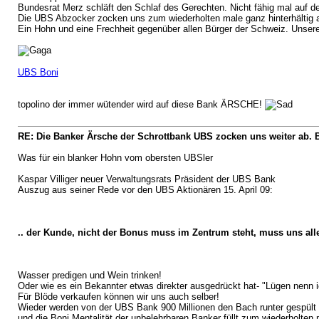
Bundesrat Merz schläft den Schlaf des Gerechten. Nicht fähig mal auf d
Die UBS Abzocker zocken uns zum wiederholten male ganz hinterhältig
Ein Hohn und eine Frechheit gegenüber allen Bürger der Schweiz. Unsere 
UBS Boni
topolino der immer wütender wird auf diese Bank ÄRSCHE!
RE: Die Banker Ärsche der Schrottbank UBS zocken uns weiter ab. 
Was für ein blanker Hohn vom obersten UBSler
Kaspar Villiger neuer Verwaltungsrats Präsident der UBS Bank
Auszug aus seiner Rede vor den UBS Aktionären 15. April 09:
.. der Kunde, nicht der Bonus muss im Zentrum steht, muss uns all
Wasser predigen und Wein trinken!
Oder wie es ein Bekannter etwas direkter ausgedrückt hat- "Lügen nenn i
Für Blöde verkaufen können wir uns auch selber!
Wieder werden von der UBS Bank 900 Millionen den Bach runter gespült
und die Boni Mentalität der unbelehrbaren Banker füllt zum wiederholten 