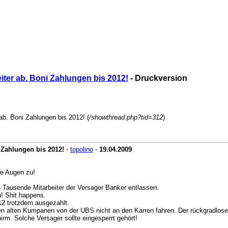
ter ab. Boni Zahlungen bis 2012!
- Druckversion
b. Boni Zahlungen bis 2012! (
/showthread.php?tid=312
)
 Zahlungen bis 2012!
-
topolino
-
19.04.2009
de Augen zu!
Tausende Mitarbeiter der Versager Banker entlassen.
n! Shit happens.
12 trotzdem ausgezahlt.
inen alten Kumpanen von der UBS nicht an den Karren fahren. Der rückgradlos
rm. Solche Versager sollte eingesperrt gehört!