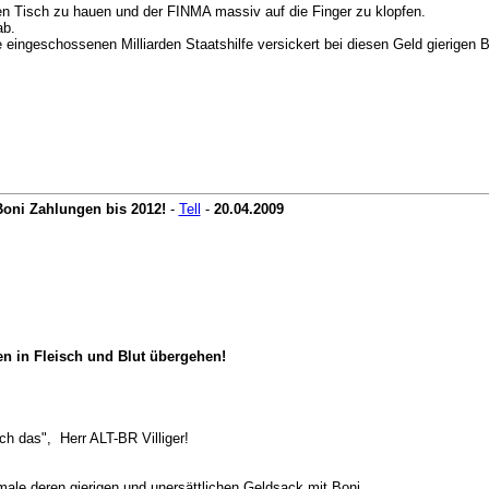
en Tisch zu hauen und der FINMA massiv auf die Finger zu klopfen.
 ab.
eingeschossenen Milliarden Staatshilfe versickert bei diesen Geld gierigen 
Boni Zahlungen bis 2012!
-
Tell
-
20.04.2009
en in Fleisch und Blut übergehen!
ch das", Herr ALT-BR Villiger!
male deren gierigen und unersättlichen Geldsack mit Boni.