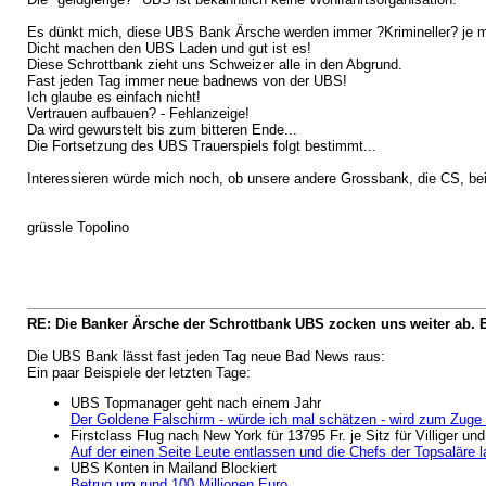
Es dünkt mich, diese UBS Bank Ärsche werden immer ?Krimineller? je 
Dicht machen den UBS Laden und gut ist es!
Diese Schrottbank zieht uns Schweizer alle in den Abgrund.
Fast jeden Tag immer neue badnews von der UBS!
Ich glaube es einfach nicht!
Vertrauen aufbauen? - Fehlanzeige!
Da wird gewurstelt bis zum bitteren Ende...
Die Fortsetzung des UBS Trauerspiels folgt bestimmt...
Interessieren würde mich noch, ob unsere andere Grossbank, die CS, be
grüssle Topolino
RE: Die Banker Ärsche der Schrottbank UBS zocken uns weiter ab. 
Die UBS Bank lässt fast jeden Tag neue Bad News raus:
Ein paar Beispiele der letzten Tage:
UBS Topmanager geht nach einem Jahr
Der Goldene Falschirm - würde ich mal schätzen - wird zum Zuge
Firstclass Flug nach New York für 13795 Fr. je Sitz für Villiger un
Auf der einen Seite Leute entlassen und die Chefs der Topsaläre l
UBS Konten in Mailand Blockiert
Betrug um rund 100 Millionen Euro