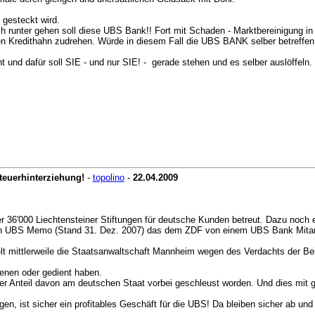
gesteckt wird.
ch runter gehen soll diese UBS Bank!! Fort mit Schaden - Marktbereinigung i
n Kredithahn zudrehen. Würde in diesem Fall die UBS BANK selber betreffe
t und dafür soll SIE - und nur SIE! - gerade stehen und es selber auslöffeln.
teuerhinterziehung!
-
topolino
-
22.04.2009
 36'000 Liechtensteiner Stiftungen für deutsche Kunden betreut. Dazu noch e
ernen UBS Memo (Stand 31. Dez. 2007) das dem ZDF von einem UBS Bank Mitarb
lt mittlerweile die Staatsanwaltschaft Mannheim wegen des Verdachts der Beih
enen oder gedient haben.
 Anteil davon am deutschen Staat vorbei geschleust worden. Und dies mit g
n, ist sicher ein profitables Geschäft für die UBS! Da bleiben sicher ab und