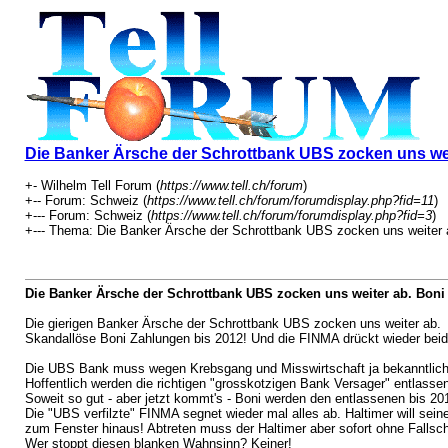
Die Banker Ärsche der Schrottbank UBS zocken uns wei
+- Wilhelm Tell Forum (
https://www.tell.ch/forum
)
+-- Forum: Schweiz (
https://www.tell.ch/forum/forumdisplay.php?fid=11
)
+--- Forum: Schweiz (
https://www.tell.ch/forum/forumdisplay.php?fid=3
)
+--- Thema: Die Banker Ärsche der Schrottbank UBS zocken uns weiter a
Die Banker Ärsche der Schrottbank UBS zocken uns weiter ab. Boni
Die gierigen Banker Ärsche der Schrottbank UBS zocken uns weiter ab.
Skandallöse Boni Zahlungen bis 2012! Und die FINMA drückt wieder bei
Die UBS Bank muss wegen Krebsgang und Misswirtschaft ja bekanntlich 
Hoffentlich werden die richtigen "grosskotzigen Bank Versager" entlasse
Soweit so gut - aber jetzt kommt's - Boni werden den entlassenen bis 20
Die "UBS verfilzte" FINMA segnet wieder mal alles ab. Haltimer will se
zum Fenster hinaus! Abtreten muss der Haltimer aber sofort ohne Fallschi
Wer stoppt diesen blanken Wahnsinn? Keiner!