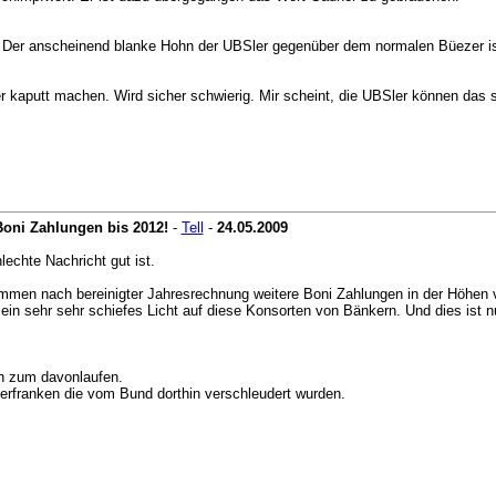
 Der anscheinend blanke Hohn der UBSler gegenüber dem normalen Büezer ist
 kaputt machen. Wird sicher schwierig. Mir scheint, die UBSler können das s
Boni Zahlungen bis 2012!
-
Tell
-
24.05.2009
echte Nachricht gut ist.
ommen nach bereinigter Jahresrechnung weitere Boni Zahlungen in der Höhen vo
er ein sehr sehr schiefes Licht auf diese Konsorten von Bänkern. Und dies ist n
n zum davonlaufen.
uerfranken die vom Bund dorthin verschleudert wurden.