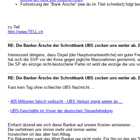
Fortsetzung der "Bank Ärsche" (wie du im Titel schreibst) folgt be
cu Tell
http://www.TELL.ch
RE: Die Banker Ärsche der Schrottbank UBS zocken uns weiter ab. 
Interessant übrigens, dass Ospel (der Hauptverantwortliche) ein guter F
hat isch die SVP vor der Krise gegen jegliche Massnahmen gestemmt, we
Die SP als einzige nicht-bestochene Partei ist wohl die einzige die uns 
RE: Die Banker Ärsche der Schrottbank UBS zocken uns weiter ab. 
Fast kein Tag ohne schlechte UBS Nachricht....
-
405 Millionen falsch verbucht - UBS Verlust steigt weiter an ...
-
UBS-Geschäfte im Visier der deutschen Steuerfahndung
Einfach ätzend wie sich diese Banker auf unsere Kosten amüsieren ...
Die verhöhnen uns immer mehr und immer weiter.
Inzwischen ist das aber fast Alltag.
Ein Bekannter sagt das Wort Banker gar nicht mehr. Für Ihn ist das ein