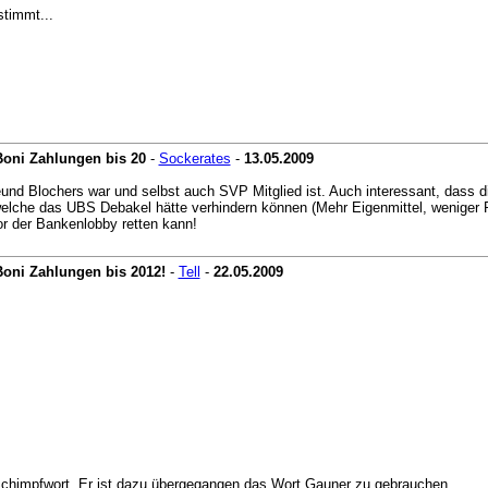
stimmt...
Boni Zahlungen bis 20
-
Sockerates
-
13.05.2009
reund Blochers war und selbst auch SVP Mitglied ist. Auch interessant, dass
lche das UBS Debakel hätte verhindern können (Mehr Eigenmittel, weniger R
vor der Bankenlobby retten kann!
Boni Zahlungen bis 2012!
-
Tell
-
22.05.2009
 Schimpfwort. Er ist dazu übergegangen das Wort Gauner zu gebrauchen.