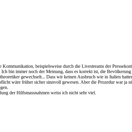
ie Kommunikation, beispielsweise durch die Livestreams der Pressekon
 auf. Ich bin immer noch der Meinung, dass es korrekt ist, die Bevölke
stheoretiker gewechselt... Dass wir keinen Ausbruch wie in Italien hatt
t wäre früher sicher sinnvoll gewesen. Aber die Prozedur war ja nic
egen.
ilung der Hilfsmassnahmen weiss ich nicht sehr viel.