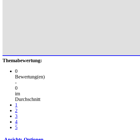
Themabewertung:
0
Bewertung(en)
-
0
im
Durchschnitt
1
2
3
4
5
Ansichts-Optionen