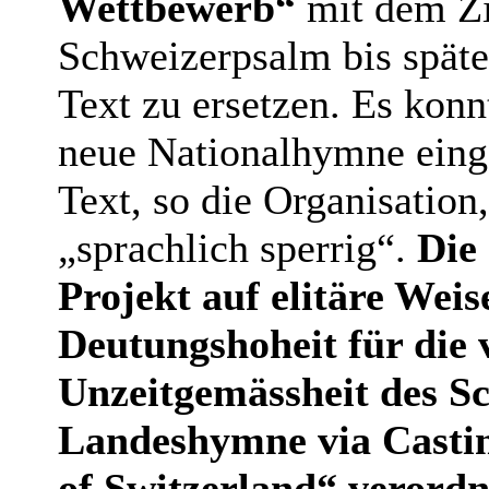
Wettbewerb“
mit dem Zi
Schweizerpsalm bis späte
Text zu ersetzen. Es konn
neue Nationalhymne eing
Text, so die Organisation
„sprachlich sperrig“.
Die
Projekt auf elitäre Weise
Deutungshoheit für die 
Unzeitgemässheit des S
Landeshymne via Castin
of Switzerland“ verordn